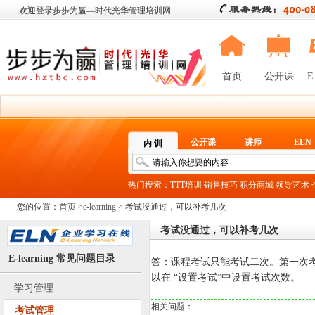
欢迎登录步步为赢—时代光华管理培训网
首页
公开课
E
公开课
讲师
ELN
内 训
热门搜索：
TTT培训
销售技巧
积分商城
领导艺术
您的位置：
首页
>
e-learning
> 考试没通过，可以补考几次
考试没通过，可以补考几次
E-learning 常见问题目录
答：课程考试只能考试二次。第一次
以在 “设置考试”中设置考试次数。
学习管理
相关问题：
考试管理