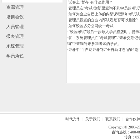
·
试卷上“暂存”有什么作用？
资源管理
·
管理员在“考试成绩”里查询不到学员的考试
·
如何为企业自己上传的内部课程添加考试试
培训会议
·
管理员设置的企业内部试卷是否可以删除?
·
如何设置多分公司统一考试
人员管理
·
“设置考试”最后一步导入学员模版时，提示
报表管理
·
答：系统管理员在“考试管理”-“查看交卷
询”中查询到未参加考试的学员。
系统管理
·
评卷中“半自动评卷”和“全自动评卷”的区别
学员角色
时代光华
|
关于我们
|
联系我们
|
合作伙
Copyright © 2003-2
咨询热线：400-080
传真：0571