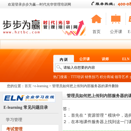
欢迎登录步步为赢—时代光华管理培训网
首页
公开课
E
公开课
讲师
ELN
内 训
热门搜索：
TTT培训
销售技巧
积分商城
领导艺术
您的位置：
首页
>
e-learning
> 管理员如何把上传到内部服务器的课件删除
管理员如何把上传到内部服务器的
E-learning 常见问题目录
答：
１．首先在＂资源管理＂模块中，选
学习管理
２．在本地课件服务器上找到这一门
考试管理