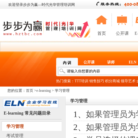
欢迎登录步步为赢—时代光华管理培训网
首页
公开课
E
公开课
讲师
ELN
内 训
热门搜索：
TTT培训
销售技巧
积分商城
领导艺术
您的位置：
首页
>
e-learning
> 学习管理
学习管理
1、
如果管理员为学员“
E-learning 常见问题目录
2、
如果管理员为学员“设
学习管理
考试管理