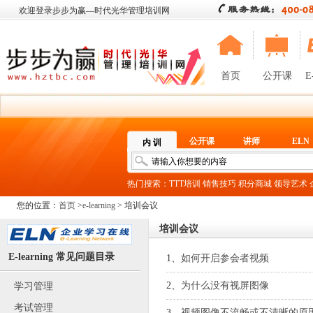
欢迎登录步步为赢—时代光华管理培训网
首页
公开课
E
公开课
讲师
ELN
内 训
热门搜索：
TTT培训
销售技巧
积分商城
领导艺术
您的位置：
首页
>
e-learning
> 培训会议
培训会议
E-learning 常见问题目录
1、
如何开启参会者视频
2、
为什么没有视屏图像
学习管理
考试管理
3、
视频图像不流畅或不清晰的原