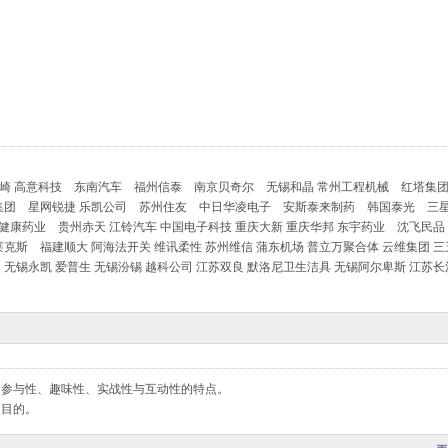
本矣崎 高意科技 东南汽车 福州信泰 南京贝奇尔 无锡和晶 常州工程机械 红塔集
集团 星网锐捷 乐凯公司 苏州住友 中日华凌电子 安斯泰来制药 韩国泰光 三
健康药业 贵州赤天 江铃汽车 中国电子科技 重庆大新 重庆华邦 东宇药业 沈飞民品
斯 福建顺大 阿海法开关 维讯柔性 苏州维信 蒲东机场 普立万聚合体 云维集团 三
 无锡永凯 爱普生 无锡汾锡 越科公司 江苏双良 默洛尼卫生洁具 无锡阿尔卑斯 江苏
的参与性、趣味性、实战性与互动性的特点。
的目的。