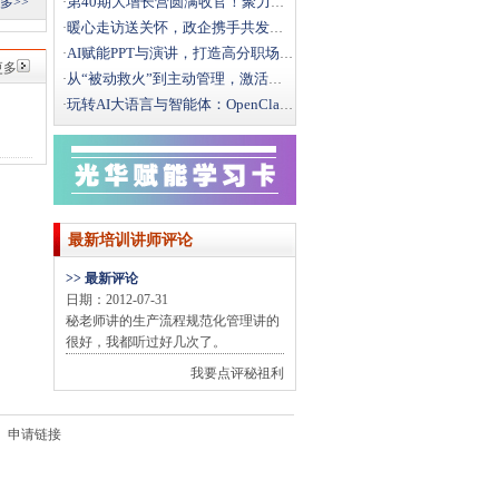
第40期大增长营圆满收官！聚力破局，向结构性增长而行
多>>
·
暖心走访送关怀，政企携手共发展｜文新街道领导莅临光华
·
AI赋能PPT与演讲，打造高分职场汇报
·
更多
从“被动救火”到主动管理，激活一线班组效能
·
玩转AI大语言与智能体：OpenClaw办公实战全攻
·
最新培训讲师评论
>> 最新评论
日期：2012-07-31
秘老师讲的生产流程规范化管理讲的
很好，我都听过好几次了。
我要点评秘祖利
申请链接