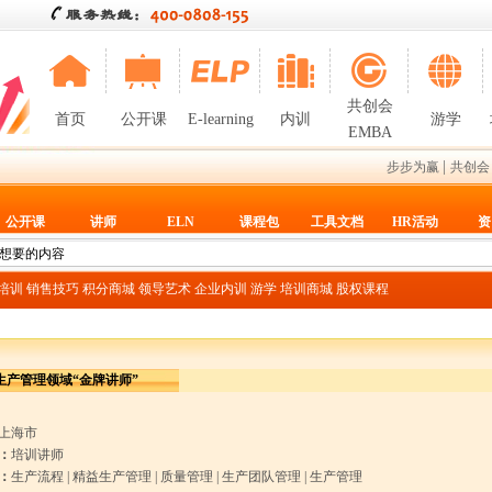
共创会
首页
公开课
E-learning
内训
游学
EMBA
|
步步为赢
共创会
公开课
讲师
ELN
课程包
工具文档
HR活动
资
T培训
销售技巧
积分商城
领导艺术
企业内训
游学
培训商城
股权课程
生产管理领域“金牌讲师”
上海市
：
培训讲师
：
生产流程
|
精益生产管理
|
质量管理
|
生产团队管理
|
生产管理