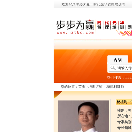
欢迎登录步步为赢—时代光华管理培训网
内 训
热门搜索：
TT
您的位置：
首页
>
培训讲师
> 秘祖利讲师
秘祖利
性别：
男
所在地：
专家类别
专长领域