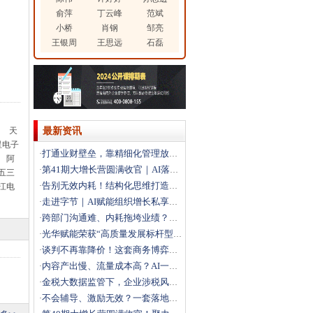
俞萍
丁云峰
范斌
小桥
肖钢
邹亮
王银周
王思远
石磊
团 天
最新资讯
星电子
打通业财壁垒，靠精细化管理放大利润
·
 阿
第41期大增长营圆满收官｜AI落地+科学经营双引擎，
·
五三
告别无效内耗！结构化思维打造高效解题团队
·
长江电
走进字节｜AI赋能组织增长私享会圆满落幕，解锁结构性
·
跨部门沟通难、内耗拖垮业绩？这场沙盘课教你打通跨部门
·
光华赋能荣获“高质量发展标杆型企业”
·
谈判不再靠降价！这套商务博弈法，直接拿下大客户
·
内容产出慢、流量成本高？AI一站式搭建自动化营销体系
·
金税大数据监管下，企业涉税风险如何破局？
·
不会辅导、激励无效？一套落地方法打造高绩效团队
·