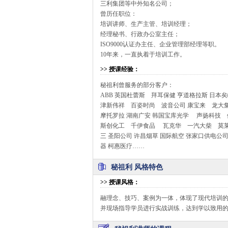
三利集团等中外知名公司；
曾历任职位：
培训讲师、生产主管、培训经理；
经理秘书、行政办公室主任；
ISO9000认证办主任、企业管理部经理等职。
10年来，一直执着于培训工作。
>>
授课经验
：
秘祖利曾服务的部分客户：
ABB 英国杜蕾斯 拜耳保健 亨道格拉斯 日
津新伟祥 百姿时尚 波音公司 康宝来 龙大
摩托罗拉 湖南广安 韩国宝库光学 声扬科技 
斯创化工 千伊食品 瓦克华 一汽大柴 莫莱克
三 圣阳公司 许昌烟草 国际航空 张家口供电公司
器 柯惠医疗……
秘祖利 风格特色
>>
授课风格
：
融理念、技巧、案例为一体，体现了现代培训
并现场指导学员进行实战训练，达到学以致用