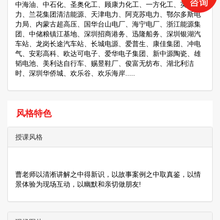
中海油、中石化、圣奥化工、顾康力化工、一方化工、英特
力、兰花集团清洁能源、天津电力、阿克苏电力、鄂尔多斯电
力局、内蒙古超高压、国华台山电厂、海宁电厂、浙江能源集
团、中储粮镇江基地、深圳招商港务、迅隆船务、深圳银湖汽
车站、龙岗长途汽车站、长城电源、爱普生、康佳集团、冲电
气、安彩高科、欧达可电子、爱华电子集团、新中源陶瓷、雄
韬电池、美利达自行车、赐昱鞋厂、俊富无纺布、湖北利洁
时、深圳华侨城、欢乐谷、欢乐海岸.....
风格特色
授课风格
曹老师以清淅讲解之中得新识，以故事案例之中取真鉴，以情
景体验为现场互动，以幽默和亲切做朋友!