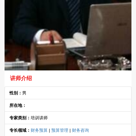
讲师介绍
性别：
男
所在地：
专家类别：
培训讲师
专长领域：
财务预算
|
预算管理
|
财务咨询