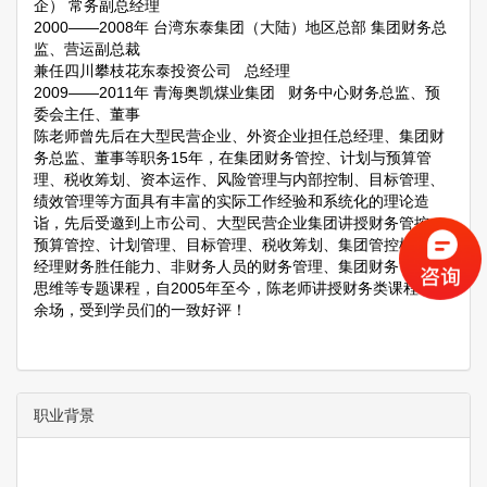
企） 常务副总经理
2000——2008年 台湾东泰集团（大陆）地区总部 集团财务总
监、营运副总裁
兼任四川攀枝花东泰投资公司 总经理
2009——2011年 青海奥凯煤业集团 财务中心财务总监、预
委会主任、董事
陈老师曾先后在大型民营企业、外资企业担任总经理、集团财
务总监、董事等职务15年，在集团财务管控、计划与预算管
理、税收筹划、资本运作、风险管理与内部控制、目标管理、
绩效管理等方面具有丰富的实际工作经验和系统化的理论造
诣，先后受邀到上市公司、大型民营企业集团讲授财务管控、
预算管控、计划管理、目标管理、税收筹划、集团管控模、总
经理财务胜任能力、非财务人员的财务管理、集团财务管理新
思维等专题课程，自2005年至今，陈老师讲授财务类课程1000
余场，受到学员们的一致好评！
职业背景