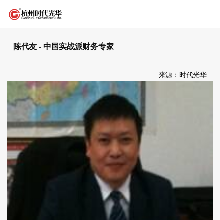
陈代友 - 中国实战派财务专家
来源：时代光华