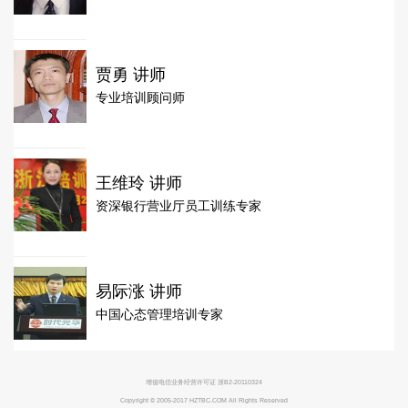
贾勇 讲师
专业培训顾问师
王维玲 讲师
资深银行营业厅员工训练专家
易际涨 讲师
中国心态管理培训专家
增值电信业务经营许可证 浙B2-20110324
Copyright © 2005-2017 HZTBC.COM All Rights Reserved