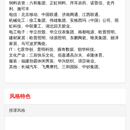
饲料农资：六和集团、正虹饲料、拜耳农药、诺普信、史丹
利、施可丰
电信：北京移动、中国联通、济南网通、江西联通。
机械化工：徐工集团、伟雄集团、安格西玛（中国）公司、雨
虹科技、中联重工、湖北回天胶业。
电工电子：华立控股、华立仪表集团、南都电源、欧普照明。
建材家居：欧普照明、绿源照明、东鹏陶瓷、唯美集团、丽泽
家居、马可波罗陶瓷。
IT：七星华创、普明科技、握奇数据、朝华科技。
文化产业：三辰快乐文化、佰嘉通高尔夫、卓隆体育。
服装：福建劲霸休闲男装、华兴纺织、浪莎袜业。
其他：长城汽车、飞鹰摩托、三和国际、中钞集团。
风格特色
授课风格