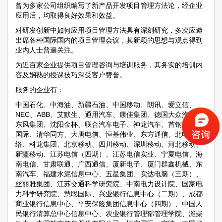
曾为多家公司组织编写了新产品开发项目管理方法论，经企业
应用后，均取得良好效果和效益。
对研发创新中如何应用项目管理方法具有深刻研究，多次应邀
出席各种国际国内的项目管理会议，其新颖的思想与观点得到
业内人士普遍关注。
为近百家企业提供项目管理咨询与培训服务，其务实的培训内
容及娴熟的授课技巧深受客户赞誉。
服务的企业有：
中国石化、中海油、新疆石油、中国移动、朗讯、爱立信、
NEC、ABB、艾默生、通用汽车、康佳集团、德国大众汽车、
东风集团、沈阳金杯、联合汽车电子、神龙汽车、首钢、宝钢
国际、清华同方、大唐电信、恒基伟业、东方通信、北电网
络、科龙集团、北京移动、四川移动、深圳移动、河北移动、
新疆移动、江苏电信（四期）、江苏电信实业、宁夏电信、海
南电信、甘肃联通、广西通信、厦新电子、厦门群鑫机械、东
南汽车、福建水泥信息中心、五星集团、实达电脑（三期）、
丝丽雅集团、江苏交通科学研究院、中南电力设计院、国家电
力科学研究院、慧聪国际、兴业银行信息中心（二期）、成都
商业银行信息中心、平安保险集团信息中心（四期）、中国人
民银行清算总中心信息中心、农业银行管理部管理学院、潍柴