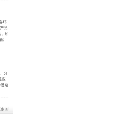
各环
高产品
递，如
门配
2、分
练应
中迅速
更多