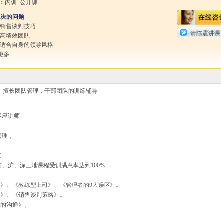
：
内训 公开课
解决的问题
强销售谈判技巧
请陈震讲课
造高绩效团队
找适合自身的领导风格
更多
；擅长团队管理，干部团队的训练辅导
客座讲师
管理，
询
、沪、深三地课程受训满意率达到100%
》、《教练型上司》、《管理者的9大误区》。
略》、《销售谈判策略》。
赢的沟通》。