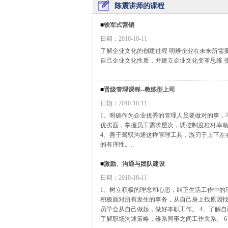
陈震讲师的课程
■
铁军式营销
日期：2010-10-11
了解企业文化的创建过程 明辨企业在未来所需
自己企业文化性质，并建立企业文化变革思维 
..
■
晋级管理课程--教练型上司
日期：2010-10-11
1、明确作为企业优秀的管理人员要做对的事，
优劣面，掌握员工需求层次，调控制度杠杆率领
4、善于驾驭沟通这样管理工具，游刃于上下左
的有序性。..
■
激励、沟通与团队建设
日期：2010-10-11
1、树立积极的理念和心态，纠正生活工作中的
积极面对所有发生的事务，从自己身上找原因找
员学会从自己做起，做好本职工作。 4、了解
了解职场沟通策略，维系同事之间工作关系。 