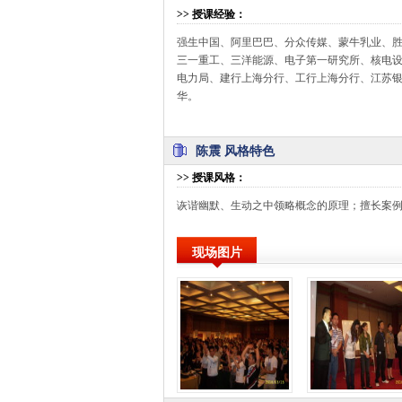
>>
授课经验
：
强生中国、阿里巴巴、分众传媒、蒙牛乳业、
三一重工、三洋能源、电子第一研究所、核电
电力局、建行上海分行、工行上海分行、江苏
华。
陈震 风格特色
>>
授课风格
：
诙谐幽默、生动之中领略概念的原理；擅长案
现场图片