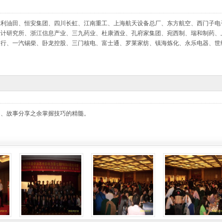
胜利油田、恒安集团、四川长虹、江南重工、上海航天设备总厂、东方航空、西门子电
设计研究所、浙江信息产业、三九药业、杜康酒业、孔府家集团、宛西制、瑞和制药、
银行、一汽锡柴、卧龙控股、三门核电、富士通、罗莱家纺、镇海炼化、永乐电器、世
例、故事分享之余掌握技巧的精髓。