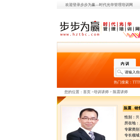
欢迎登录步步为赢—时代光华管理培训网
内 训
热门搜索：
TT
您的位置：
首页
>
培训讲师
> 陈震讲师
陈震
销
性别：
男
所在地：
专家类别
专长领域