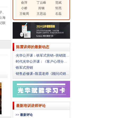
俞萍
丁云峰
范斌
小桥
肖钢
邹亮
子、
王银周
王思远
石磊
上海
纪联
陈震讲师的最新动态
光华公开课：铁军式营销--营销团队建设与管理
·
时代光华公开课：《客户心理分析与成交技巧》
·
铁军式营销
·
销售必修课--陈震老师《顾问式销售》
·
最新培训讲师评论
>> 最新评论