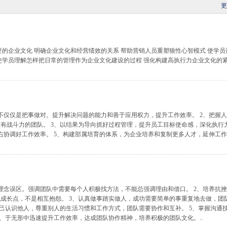
更
要的企业文化 明确企业文化和经营绩效的关系 帮助营销人员重塑狼性心智模式 使学员
使学员理解怎样把日常的管理作为企业文化建设的过程 强化构建高执行力企业文化的
不仅仅是把事做对。提升解决问题的能力和善于应用权力，提升工作效率。 2、把握
有战斗力的团队。 3、以结果为导向抓好过程管理，提升员工目标使命感，深化执行
右协调好工作效率。 5、构建部属培育的体系，为企业培养和复制更多人才，延伸工
理念误区。强调团队中需要每个人积极找方法，不能总强调理由和借口。 2、培养抗
成长点，不是相互抱怨。 3、认真做事踏实做人，成功需要简单的事重复地去做，团
自己认识他人，尊重别人的生活习惯和工作方式，团队需要协作和互补。 5、掌握沟通
6、于无形中迅速提升工作效率，达成团队协作精神，培养积极的团队文化。..