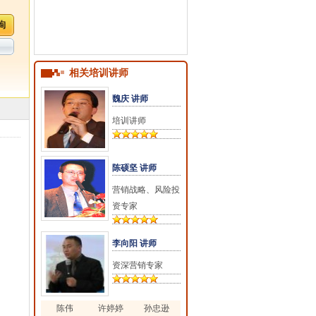
相关培训讲师
魏庆 讲师
培训讲师
陈硕坚 讲师
营销战略、风险投
资专家
李向阳 讲师
资深营销专家
陈伟
许婷婷
孙忠逊