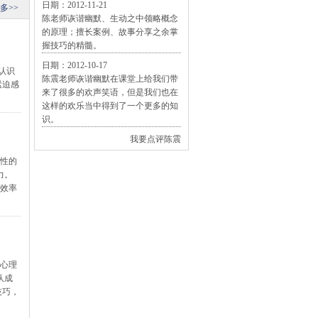
日期：2012-11-21
多>>
陈老师诙谐幽默、生动之中领略概念
的原理；擅长案例、故事分享之余掌
握技巧的精髓。
日期：2012-10-17
认识
陈震老师诙谐幽默在课堂上给我们带
紧迫感
来了很多的欢声笑语，但是我们也在
这样的欢乐当中得到了一个更多的知
识。
我要点评陈震
人性的
力。
作效率
挫心理
队成
技巧，