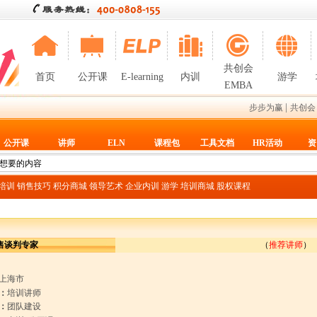
共创会
首页
公开课
E-learning
内训
游学
EMBA
|
步步为赢
共创会
公开课
讲师
ELN
课程包
工具文档
HR活动
资
T培训
销售技巧
积分商城
领导艺术
企业内训
游学
培训商城
股权课程
售谈判专家
（
推荐讲师
）
上海市
：
培训讲师
：
团队建设