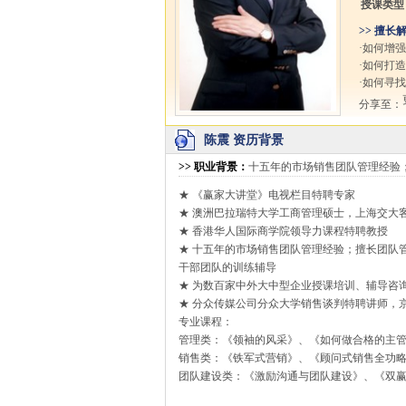
授课类型
>> 擅长
·如何增
·如何打
·如何寻
分享至：
陈震 资历背景
>>
职业背景
：
十五年的市场销售团队管理经验
★ 《赢家大讲堂》电视栏目特聘专家
★ 澳洲巴拉瑞特大学工商管理硕士，上海交大
★ 香港华人国际商学院领导力课程特聘教授
★ 十五年的市场销售团队管理经验；擅长团队
干部团队的训练辅导
★ 为数百家中外大中型企业授课培训、辅导咨
★ 分众传媒公司分众大学销售谈判特聘讲师，京
专业课程：
管理类：《领袖的风采》、《如何做合格的主管
销售类：《铁军式营销》、《顾问式销售全功
团队建设类：《激励沟通与团队建设》、《双