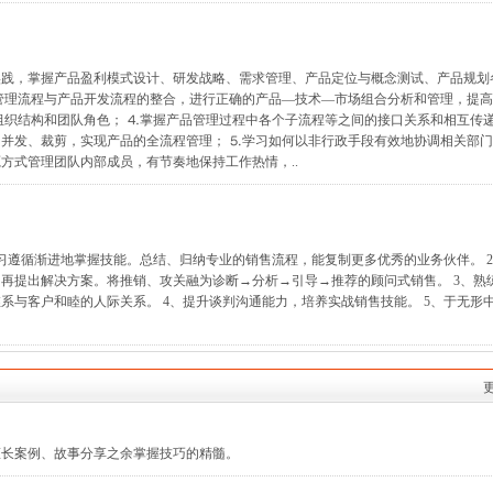
实践，掌握产品盈利模式设计、研发战略、需求管理、产品定位与概念测试、产品规划
管理流程与产品开发流程的整合，进行正确的产品—技术—市场组合分析和管理，提
组织结构和团队角色； ⒋掌握产品管理过程中各个子流程等之间的接口关系和相互传
并发、裁剪，实现产品的全流程管理； ⒌学习如何以非行政手段有效地协调相关部
方式管理团队内部成员，有节奏地保持工作热情，..
习遵循渐进地掌握技能。总结、归纳专业的销售流程，能复制更多优秀的业务伙伴。 
再提出解决方案。将推销、攻关融为诊断→分析→引导→推荐的顾问式销售。 3、熟
系与客户和睦的人际关系。 4、提升谈判沟通能力，培养实战销售技能。 5、于无形
擅长案例、故事分享之余掌握技巧的精髓。