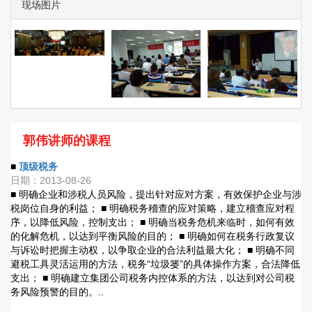
现场图片
郭伟讲师的课程
■
顶级税务
日期：2013-08-26
■ 明确企业和涉税人员风险，提出针对应对方案，有效保护企业与涉
税岗位自身的利益； ■ 明确税务稽查的应对策略，建立稽查应对程
序，以降低风险，控制支出； ■ 明确当税务危机来临时，如何有效
的化解危机，以达到平衡风险的目的； ■ 明确如何在税务行政复议
与诉讼时把握主动权，以争取企业的合法利益最大化； ■ 明确不同
避税工具灵活运用的方法，税务“垃圾篓”的具体操作方案，合法降低
支出； ■ 明确建立集团公司税务内控体系的方法，以达到对公司税
务风险预警的目的。..