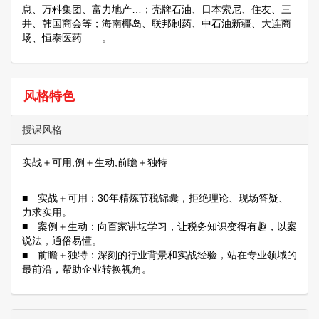
息、万科集团、富力地产…；壳牌石油、日本索尼、住友、三
井、韩国商会等；海南椰岛、联邦制药、中石油新疆、大连商
场、恒泰医药……。
风格特色
授课风格
实战＋可用,例＋生动,前瞻＋独特
■ 实战＋可用：30年精炼节税锦囊，拒绝理论、现场答疑、
力求实用。
■ 案例＋生动：向百家讲坛学习，让税务知识变得有趣，以案
说法，通俗易懂。
■ 前瞻＋独特：深刻的行业背景和实战经验，站在专业领域的
最前沿，帮助企业转换视角。