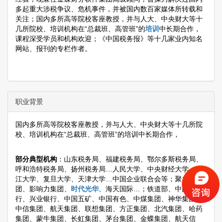
多起重大涉税争议、危机事件，并被国内数百家媒体所转载和
关注；国内多所高等院校客座教授，并与人大、中央财大等十
几所院校、培训机构在“总裁班、高管班”的
培训
中长期合作，
课程深受学员和机构欢迎；《中国税务报》等十几家业内知名
网站、报刊的专栏作者。
职业背景
国内多所高等院校客座教授，并与人大、中央财大等十几所院
校、培训机构在“总裁班、高管班”的培训中长期合作，
部分典型机构
：山东税务局、福建税务局、鄂尔多斯税务局、
呼和浩特税务局、扬州税务局…人民大学、中央财经大学、浙
江大学、复旦大学、天津大学…中国企业联合会等；聚成集
团、影响力集团、
时代光华
、海天国际…；铁道部、中国银
行、兴业银行、中国五矿、中国有色、中煤集团、神华集团、
中信集团、航天集团、联想集团、方正集团、北汽集团、哈药
集团、蒙牛集团、长虹集团、茅台集团、金蝶集团、航天信