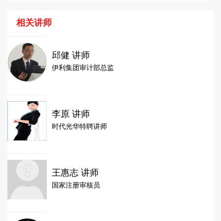
相关讲师
邱健 讲师
伊利集团审计部总监
李原 讲师
时代光华特聘讲师
王惠志 讲师
国家注册审核员