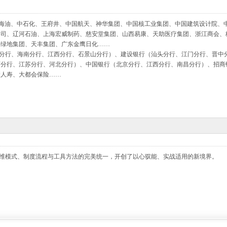
中海油、中石化、王府井、中国航天、神华集团、中国核工业集团、中国建筑设计院、
公司、辽河石油、上海宏威制药、慈安堂集团、山西易康、天助医疗集团、浙江商会、
海绿地集团、天丰集团、广东金鹰日化……
分行、海南分行、江西分行、石景山分行）、建设银行（汕头分行、江门分行、晋中
西分行、江苏分行、河北分行）、中国银行（北京分行、江西分行、南昌分行）、招商
康人寿、大都会保险……
维模式、制度流程与工具方法的完美统一，开创了以心驭能、实战适用的新境界。