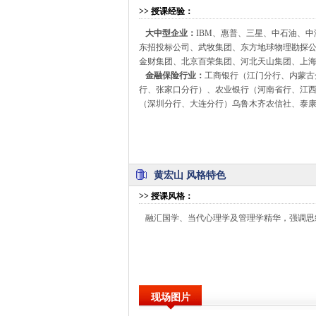
>>
授课经验
：
大中型企业：
IBM、惠普、三星、中石油、
东招投标公司、武牧集团、东方地球物理勘探
金财集团、北京百荣集团、河北天山集团、上
金融保险行业：
工商银行（江门分行、内蒙古
行、张家口分行）、农业银行（河南省行、江
（深圳分行、大连分行）乌鲁木齐农信社、泰
黄宏山 风格特色
>>
授课风格
：
融汇国学、当代心理学及管理学精华，强调思
现场图片