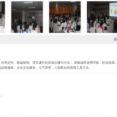
更
、存养定性、敬诚慎独、谨言谦行的具体步骤与方法； 掌握战胜迷惘浮躁、职业枯竭
品格修炼、企业文化建设、士气管理、人际配合的思维工具方法。 ..
式；