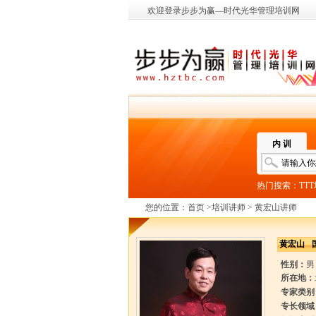
欢迎登录步步为赢—时代光华管理培训网
内 训
热门搜索：
TT
您的位置：
首页
>
培训讲师
> 黄宏山讲师
黄宏山
性别：
男
所在地：
专家类别
专长领域