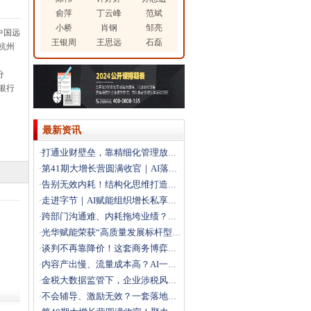
俞萍
丁云峰
范斌
小桥
肖钢
邹亮
中国远
王银周
王思远
石磊
杭州
分
银行
最新资讯
打通业财壁垒，靠精细化管理放大利润
·
第41期大增长营圆满收官｜AI落地+科学经营双引擎，
·
告别无效内耗！结构化思维打造高效解题团队
·
走进字节｜AI赋能组织增长私享会圆满落幕，解锁结构性
·
跨部门沟通难、内耗拖垮业绩？这场沙盘课教你打通跨部门
·
光华赋能荣获“高质量发展标杆型企业”
·
谈判不再靠降价！这套商务博弈法，直接拿下大客户
·
内容产出慢、流量成本高？AI一站式搭建自动化营销体系
·
金税大数据监管下，企业涉税风险如何破局？
·
不会辅导、激励无效？一套落地方法打造高绩效团队
·