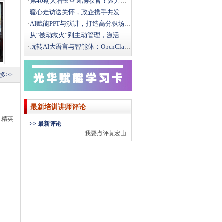
第40期大增长营圆满收官！聚力破局，向结构性增长而行
·
暖心走访送关怀，政企携手共发展｜文新街道领导莅临光华
·
AI赋能PPT与演讲，打造高分职场汇报
·
从“被动救火”到主动管理，激活一线班组效能
·
玩转AI大语言与智能体：OpenClaw办公实战全攻
·
多>>
最新培训讲师评论
、精英
>> 最新评论
我要点评黄宏山