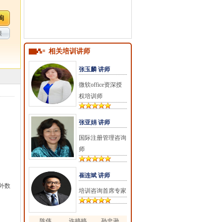
课
相关培训讲师
张玉麟 讲师
微软office资深授
权培训师
张亚娟 讲师
国际注册管理咨询
师
崔连斌 讲师
外数
培训咨询首席专家
陈伟
许婷婷
孙忠逊