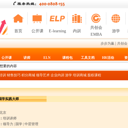
共创会
首页
公开课
E-learning
内训
游学
EMBA
|
步步为赢
共创会
公开课
讲师
ELN
课程包
工具文档
HR活动
资
T培训
销售技巧
积分商城
领导艺术
企业内训
游学
培训商城
股权课程
国学实践大师
北京
：
培训讲师
：
领导力
|
国学
|
中层管理