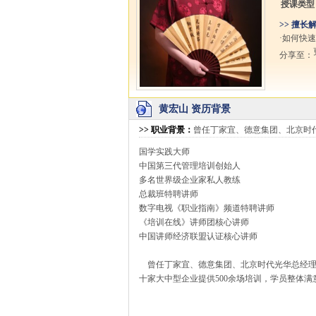
授课类型
>> 擅长
·如何快
分享至：
黄宏山 资历背景
>>
职业背景
：
曾任丁家宜、德意集团、北京时
国学实践大师
中国第三代管理
培训
创始人
多名世界级企业家私人教练
总裁班特聘
讲师
数字电视《职业指南》频道特聘讲师
《培训在线》讲师团核心讲师
中国讲师经济联盟认证核心讲师
曾任丁家宜、德意集团、北京
时代光华
总经
十家大中型企业提供500余场培训，学员整体满意