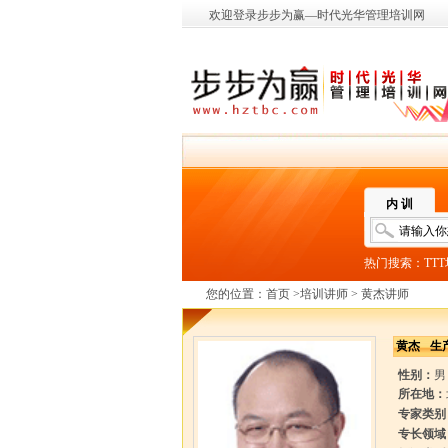
欢迎登录步步为赢—时代光华管理培训网
内 训
热门搜索：
TT
您的位置：
首页
>
培训讲师
> 黄杰讲师
黄杰
生
性别：
男
所在地：
专家类别
专长领域