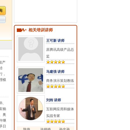
相关培训讲师
王可新 讲师
原腾讯高级产品总
监
组产
经
马建强 讲师
行，
理模
商务演示策划教练
刘炜 讲师
B、
安杨
互联网应用和媒体
、奥
实战专家
许继
孚日
陈伟
许婷婷
孙忠逊