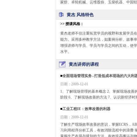
家纺、卓轮机械、云维股份、玉柴机器、中国
黄杰 风格特色
>>
授课风格
：
黄杰老师不但注重拓宽学员的视野和发展学员
能力。采用多种教学方法，如案例分析、故事串
增强讲师与学员、学员与学员之间的互动，使
水平。
黄杰讲师的课程
■
全面现场管理实务--打造低成本现场的六大利
日期：2009-12-01
1、了解现场管理的基本概念 2、掌握现场改善
阶段 6、了解现场改善的方法 7、认识新经济时
■
工业工程IE：效率改善的利器
日期：2009-12-01
了解生产现场效率改善的意识，掌握ECRS，A
习利用程序分析工具，有效消除流程中的浪费 
掌握生产布局与规划的方法，有效提高搬运与物流