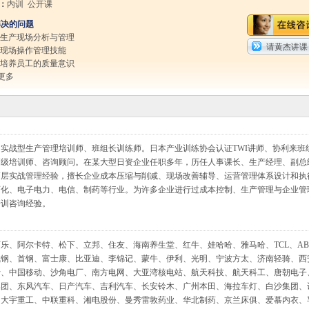
：
内训 公开课
解决的问题
行生产现场分析与管理
请黄杰讲课
化现场操作管理技能
效培养员工的质量意识
更多
实战型生产管理培训师、班组长训练师。日本产业训练协会认证TWI讲师、协利来班
高级培训师、咨询顾问。在某大型日资企业任职多年，历任人事课长、生产经理、副总
高层实战管理经验，擅长企业成本压缩与削减、现场改善辅导、运营管理体系设计和执
石化、电子电力、电信、制药等行业。为许多企业进行过成本控制、生产管理与企业管
培训咨询经验。
口可乐、阿尔卡特、松下、立邦、住友、海南养生堂、红牛、娃哈哈、雅马哈、TCL、AB
武钢、首钢、富士康、比亚迪、李锦记、蒙牛、伊利、光明、宁波方太、济南轻骑、西
行、中国移动、沙角电厂、南方电网、大亚湾核电站、航天科技、航天科工、唐朝电子
集团、东风汽车、日产汽车、吉利汽车、长安铃木、广州本田、海拉车灯、白沙集团、
、大宇重工、中联重科、湘电股份、曼秀雷敦药业、华北制药、京兰床俱、爱慕内衣、