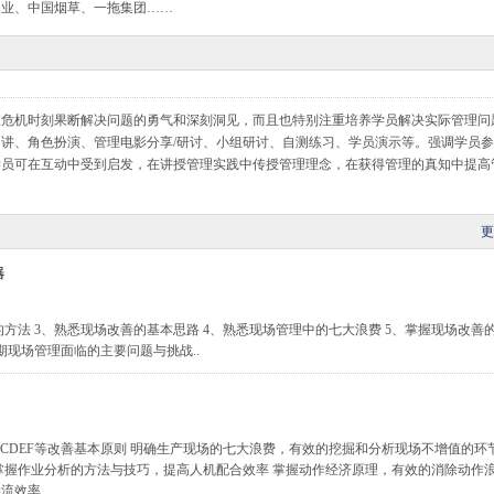
铝业、中国烟草、一拖集团……
在危机时刻果断解决问题的勇气和深刻洞见，而且也特别注重培养学员解决实际管理问
讲、角色扮演、管理电影分享/研讨、小组研讨、自测练习、学员演示等。强调学员
学员可在互动中受到启发，在讲授管理实践中传授管理理念，在获得管理的真知中提高
更
器
的方法 3、熟悉现场改善的基本思路 4、熟悉现场管理中的七大浪费 5、掌握现场改善
期现场管理面临的主要问题与挑战..
BCDEF等改善基本原则 明确生产现场的七大浪费，有效的挖掘和分析现场不增值的环节
掌握作业分析的方法与技巧，提高人机配合效率 掌握动作经济原理，有效的消除动作
效率..