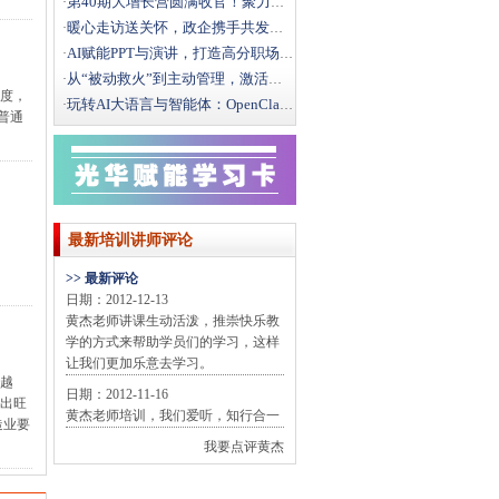
第40期大增长营圆满收官！聚力破局，向结构性增长而行
·
暖心走访送关怀，政企携手共发展｜文新街道领导莅临光华
·
AI赋能PPT与演讲，打造高分职场汇报
·
从“被动救火”到主动管理，激活一线班组效能
·
态度，
玩转AI大语言与智能体：OpenClaw办公实战全攻
·
普通
最新培训讲师评论
>> 最新评论
日期：2012-12-13
黄杰老师讲课生动活泼，推崇快乐教
学的方式来帮助学员们的学习，这样
让我们更加乐意去学习。
来越
日期：2012-11-16
示出旺
黄杰老师培训，我们爱听，知行合一
造业要
我要点评黄杰