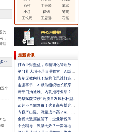
俞萍
丁云峰
范斌
小桥
肖钢
邹亮
王银周
王思远
石磊
题的
参与，
管理
最新资讯
多>>
打通业财壁垒，靠精细化管理放大利润
·
第41期大增长营圆满收官｜AI落地+科学经营双引擎，
·
告别无效内耗！结构化思维打造高效解题团队
·
走进字节｜AI赋能组织增长私享会圆满落幕，解锁结构性
·
的五个
跨部门沟通难、内耗拖垮业绩？这场沙盘课教你打通跨部门
·
光华赋能荣获“高质量发展标杆型企业”
·
谈判不再靠降价！这套商务博弈法，直接拿下大客户
·
内容产出慢、流量成本高？AI一站式搭建自动化营销体系
·
金税大数据监管下，企业涉税风险如何破局？
·
 学
浪费
不会辅导、激励无效？一套落地方法打造高绩效团队
·