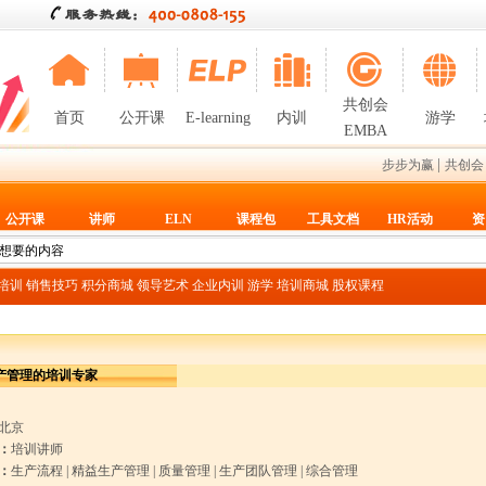
共创会
首页
公开课
E-learning
内训
游学
EMBA
|
步步为赢
共创会
公开课
讲师
ELN
课程包
工具文档
HR活动
资
T培训
销售技巧
积分商城
领导艺术
企业内训
游学
培训商城
股权课程
产管理的培训专家
北京
：
培训讲师
：
生产流程
|
精益生产管理
|
质量管理
|
生产团队管理
|
综合管理