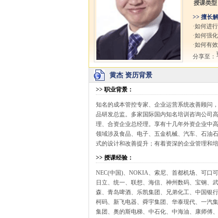
授课类型
>> 擅长
·如何进
·如何强
·如何有
分享至：
黄杰 资历背景
>>
职业背景
：
知名的成本管控专家、企业运营系统改善顾问，
品研发总监。多家国际国内知名培训咨询公司
理、合资企业总经理。享有十几年外资企业中
领域涉及食品、电子、五金机械、汽车、石油
式的设计和改善提升；有着资深的企业管理和
>>
授课经验
：
NEC(中国)、NOKIA、索尼、首都机场、可
日立、统一、联想、海信、神州数码、宝钢、
森、青岛啤酒、乐凯集团、兄弟化工、中国银
柯码、新飞电器、舜宇集团、华泰现代、一汽
集团、奥的斯电梯、中石化、中海油、康师傅