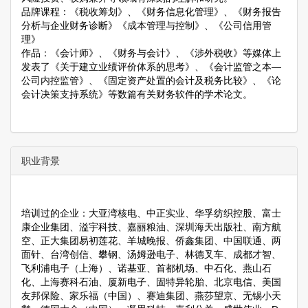
品牌课程：《税收筹划》、《财务信息化管理》、《财务报告
分析与企业财务诊断》《成本管理与控制》、《公司信用管
理》
作品：《会计师》、《财务与会计》、《涉外税收》等媒体上
发表了《关于建立业绩评价体系的思考》、《会计监管之本—
公司内控监管》、《固定资产处置的会计及税务比较》、《论
会计决策支持系统》等数篇有关财务软件的学术论文。
职业背景
培训过的企业：大亚湾核电、中正实业、华孚纺织控股、富士
康企业集团、溢宇科技、嘉丽粮油、深圳海天出版社、南方航
空、正大集团易初莲花、羊城晚报、侨鑫集团、中国联通、两
面针、台湾创信、攀钢、汤姆逊电子、林德叉车、成都才智、
飞利浦电子（上海）、诺基亚、首都机场、中石化、燕山石
化、上海赛科石油、厦新电子、固特异轮胎、北京电信、美国
友邦保险、家乐福（中国）、赛迪集团、燕莎望京、无锡小天