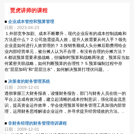
贾虎讲师的课程
■
企业成本管控和预算管理
日期：2023-04-23
1.外部竞争加剧、成本不断攀升，现代企业应有的成本控制战略和
方法是什么？ 2.公司急需提高人效，提升人效需要从何入手？领先
企业是如何进行人效管理的？ 3.按销售额或人头分摊后勤费用给企
业内部经营单元，被分摊人认为不合理，有没有合理的分摊方法？
4.都说预算需要承接战略，但编制时预算和战略两张皮，预算应当如
何紧密关联战略，如何判断预算的合理性？ 5.预算编制过程中存
在“层层加码”和“层层注水”，如何解决预算打埋伏问题。..
■
决策者的财务管理系统
日期：2009-12-01
透彻掌握三大财务报表，读懂财务报告，部门与财务人员在统一的
平台上达成有效沟通，建立起清晰的成本控制意识，强化现金流意
识，提高资金运作效率，学会使用预算等财务管理工具加强内部管
理，运用财务思维解读企业运作，并寻求提升经营绩效的方法。..
■
非财务经理的财务管理培训课程
日期：2009-12-01