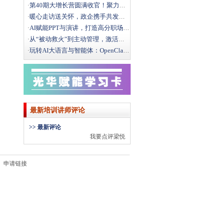
第40期大增长营圆满收官！聚力破局，向结构性增长而行
·
暖心走访送关怀，政企携手共发展｜文新街道领导莅临光华
·
AI赋能PPT与演讲，打造高分职场汇报
·
从“被动救火”到主动管理，激活一线班组效能
·
玩转AI大语言与智能体：OpenClaw办公实战全攻
·
最新培训讲师评论
>> 最新评论
我要点评梁悦
申请链接