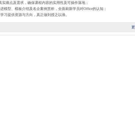
公的真实痛点及需求，确保课程内容的实用性及可操作落地；
模型、模板介绍及名企案例赏析，全面刷新学员对Office的认知；
期学习提供资源与方向，真正做到授之以渔。
更