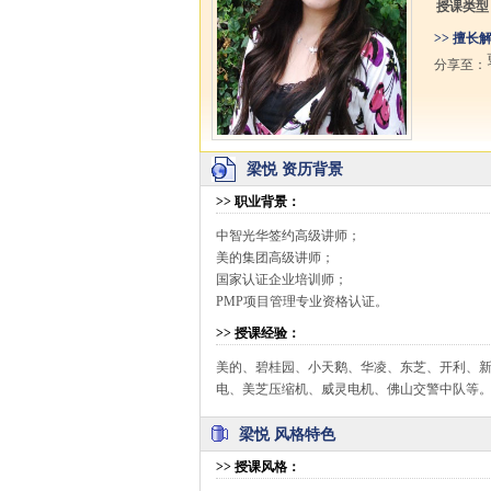
授课类型
>> 擅长
分享至：
梁悦 资历背景
>>
职业背景
：
中智光华签约高级讲师；
美的集团高级讲师；
国家认证企业培训师；
PMP项目管理专业资格认证。
>>
授课经验
：
美的、碧桂园、小天鹅、华凌、东芝、开利、
电、美芝压缩机、威灵电机、佛山交警中队等
梁悦 风格特色
>>
授课风格
：