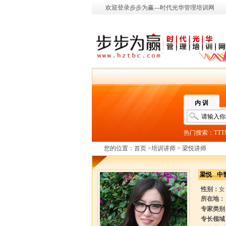
欢迎登录步步为赢—时代光华管理培训网
内 训
热门搜索：
TT
您的位置：
首页
>
培训讲师
> 梁悦讲师
梁悦
中
性别：
女
所在地：
专家类别
专长领域