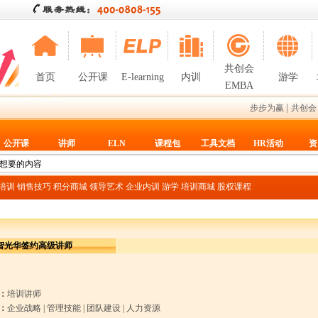
共创会
首页
公开课
E-learning
内训
游学
EMBA
|
步步为赢
共创会
公开课
讲师
ELN
课程包
工具文档
HR活动
资
T培训
销售技巧
积分商城
领导艺术
企业内训
游学
培训商城
股权课程
智光华签约高级讲师
：
培训讲师
：
企业战略
|
管理技能
|
团队建设
|
人力资源