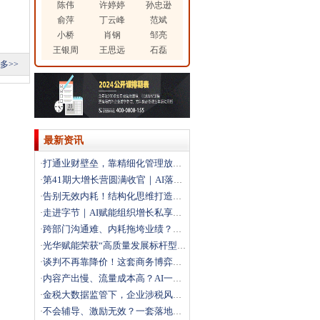
陈伟
许婷婷
孙忠逊
俞萍
丁云峰
范斌
小桥
肖钢
邹亮
王银周
王思远
石磊
多>>
最新资讯
打通业财壁垒，靠精细化管理放大利润
·
第41期大增长营圆满收官｜AI落地+科学经营双引擎，
·
告别无效内耗！结构化思维打造高效解题团队
·
走进字节｜AI赋能组织增长私享会圆满落幕，解锁结构性
·
跨部门沟通难、内耗拖垮业绩？这场沙盘课教你打通跨部门
·
光华赋能荣获“高质量发展标杆型企业”
·
谈判不再靠降价！这套商务博弈法，直接拿下大客户
·
内容产出慢、流量成本高？AI一站式搭建自动化营销体系
·
金税大数据监管下，企业涉税风险如何破局？
·
不会辅导、激励无效？一套落地方法打造高绩效团队
·