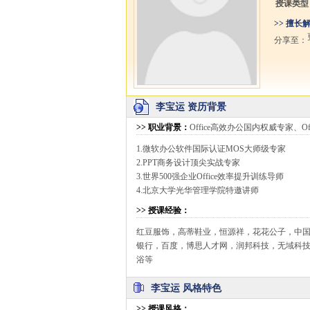
授课类型
>> 擅长
分享至：
李宝运 资历背景
>>
职业背景
：
Office高效办公国内权威专家、O
1.微软办公软件国际认证MOS大师级专家
2.PPT商务设计顶尖实战专家
3.世界500强企业Office效率提升训练导师
4.北京大学光华管理学院特邀讲师
>>
授课经验
：
红豆服饰，高蒂鞋业，恒源祥，花花公子，中
银行，百度，博思人才网，润邦科技，无域科
浴等
李宝运 风格特色
>>
授课风格
：