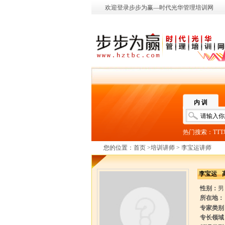
欢迎登录步步为赢—时代光华管理培训网
内 训
热门搜索：
TT
您的位置：
首页
>
培训讲师
> 李宝运讲师
李宝运
性别：
男
所在地：
专家类别
专长领域