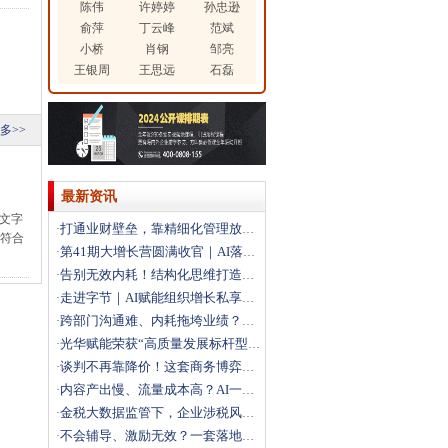
陈伟
许婷婷
孙忠逊
俞萍
丁云峰
范斌
小桥
肖钢
邹亮
王银周
王思远
石磊
多>>
最新资讯
d文字
打通业财壁垒，靠精细化管理放大利润
·
性符合
第41期大增长营圆满收官｜AI落地+科学经营双引擎，
·
告别无效内耗！结构化思维打造高效解题团队
·
走进字节｜AI赋能组织增长私享会圆满落幕，解锁结构性
·
跨部门沟通难、内耗拖垮业绩？这场沙盘课教你打通跨部门
·
光华赋能荣获“高质量发展标杆型企业”
·
谈判不再靠降价！这套商务博弈法，直接拿下大客户
·
内容产出慢、流量成本高？AI一站式搭建自动化营销体系
·
金税大数据监管下，企业涉税风险如何破局？
·
不会辅导、激励无效？一套落地方法打造高绩效团队
·