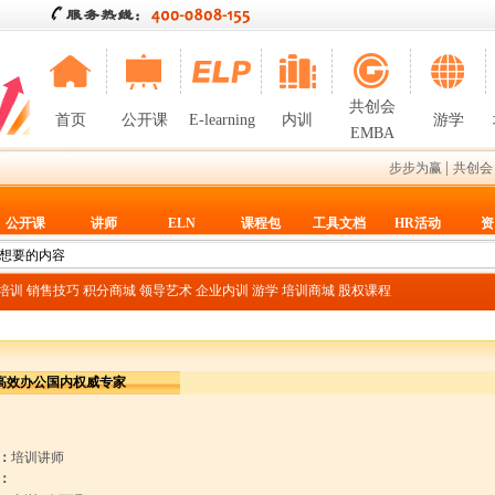
共创会
首页
公开课
E-learning
内训
游学
EMBA
|
步步为赢
共创会
公开课
讲师
ELN
课程包
工具文档
HR活动
资
T培训
销售技巧
积分商城
领导艺术
企业内训
游学
培训商城
股权课程
高效办公国内权威专家
：
培训讲师
：