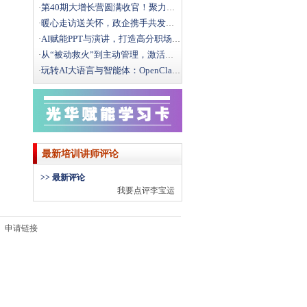
第40期大增长营圆满收官！聚力破局，向结构性增长而行
·
暖心走访送关怀，政企携手共发展｜文新街道领导莅临光华
·
AI赋能PPT与演讲，打造高分职场汇报
·
从“被动救火”到主动管理，激活一线班组效能
·
玩转AI大语言与智能体：OpenClaw办公实战全攻
·
最新培训讲师评论
>> 最新评论
我要点评李宝运
申请链接