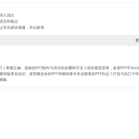
容深入浅出
的语言和观点
，让学员易学易懂，学以致用
更
 2.掌握正确、高效的PPT制作与演示的步骤和方法 3.强化视觉思维，改变PPT中Wor
掌握排版美化知识，使简陋业余的PPT华丽转身为专业精美的PPT作品 5.打造与自己个
板..