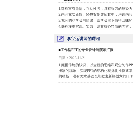
1.课程富有激情，互动性强，具有很强的感染力
2.内容充实新颖、经典案例穿插其中，培训内
3.充分调动学员的情绪，给学员留下值得回味
4.课程注重实战、实效，以其核心精髓的内容
李宝运讲师的课程
■
工作型PPT的专业设计与演示汇报
日期：2022-11-21
1.颠覆传统的认识，以全新的思维和观念制作PPT
搬家的现象，实现PPT的结构化视觉化 4.快速
的模板，没有美术基础也能做出新颖创意的PPT模