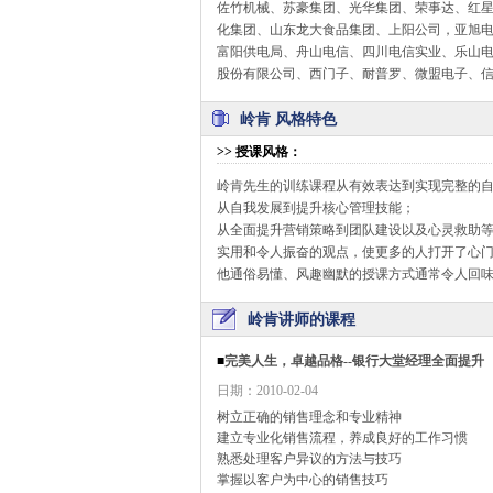
佐竹机械、苏豪集团、光华集团、荣事达、红
化集团、山东龙大食品集团、上阳公司，亚旭
富阳供电局、舟山电信、四川电信实业、乐山
股份有限公司、西门子、耐普罗、微盟电子、
岭肯 风格特色
>>
授课风格
：
岭肯先生的训练课程从有效表达到实现完整的
从自我发展到提升核心管理技能；
从全面提升营销策略到团队建设以及心灵救助
实用和令人振奋的观点，使更多的人打开了心
他通俗易懂、风趣幽默的授课方式通常令人回
岭肯讲师的课程
■
完美人生，卓越品格--银行大堂经理全面提升
日期：2010-02-04
树立正确的销售理念和专业精神
建立专业化销售流程，养成良好的工作习惯
熟悉处理客户异议的方法与技巧
掌握以客户为中心的销售技巧