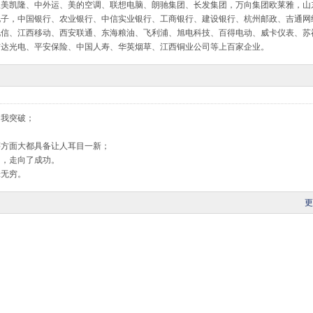
星美凯隆、中外运、美的空调、联想电脑、朗驰集团、长发集团，万向集团欧莱雅，山
电子，中国银行、农业银行、中信实业银行、工商银行、建设银行、杭州邮政、吉通网
电信、江西移动、西安联通、东海粮油、飞利浦、旭电科技、百得电动、威卡仪表、苏
信达光电、平安保险、中国人寿、华英烟草、江西铜业公司等上百家企业。
自我突破；
等方面大都具备让人耳目一新；
门，走向了成功。
味无穷。
更