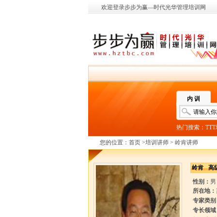
欢迎登录步步为赢—时代光华管理培训网
内 训
热门搜索：
TT
您的位置：
首页
>
培训讲师
> 岭肯讲师
岭肯
高
性别：
男
所在地：
专家类别
专长领域