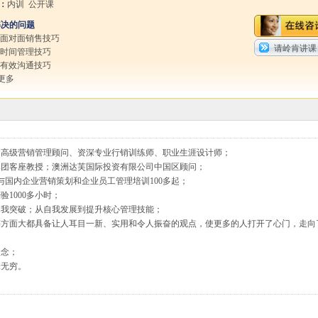
：
内训 公开课
解决的问题
握面对面销售技巧
请岭肯讲课
握时间管理技巧
握有效沟通技巧
更多
、高级营销管理顾问、资深专业行销训练师、职业生涯设计师；
集团客座教授；澳洲达芙国际投资有限公司中国区顾问；
与国内企业营销策划和企业员工管理培训100多起；
1000多小时；
自我突破；从自我发展到提升核心管理技能；
等方面大都具备让人耳目一新、实用和令人振奋的观点，使更多的人打开了心门，走向
理念；
味无穷。