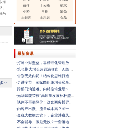
东海
俞萍
丁云峰
范斌
络、
小桥
肖钢
邹亮
福马
王银周
王思远
石磊
最新资讯
打通业财壁垒，靠精细化管理放大利润
·
第41期大增长营圆满收官｜AI落地+科学经营双引擎，
·
告别无效内耗！结构化思维打造高效解题团队
·
走进字节｜AI赋能组织增长私享会圆满落幕，解锁结构性
·
多>>
跨部门沟通难、内耗拖垮业绩？这场沙盘课教你打通跨部门
·
光华赋能荣获“高质量发展标杆型企业”
·
谈判不再靠降价！这套商务博弈法，直接拿下大客户
·
内容产出慢、流量成本高？AI一站式搭建自动化营销体系
·
金税大数据监管下，企业涉税风险如何破局？
·
不会辅导、激励无效？一套落地方法打造高绩效团队
·