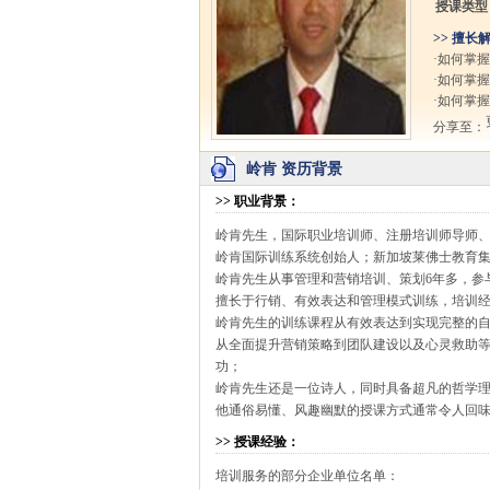
授课类型
>> 擅长
·如何掌
·如何掌
·如何掌
分享至：
岭肯 资历背景
>>
职业背景
：
岭肯先生，国际职业培训师、注册培训师导师
岭肯国际训练系统创始人；新加坡莱佛士教育
岭肯先生从事管理和营销培训、策划6年多，参
擅长于行销、有效表达和管理模式训练，培训经验
岭肯先生的训练课程从有效表达到实现完整的
从全面提升营销策略到团队建设以及心灵救助
功；
岭肯先生还是一位诗人，同时具备超凡的哲学
他通俗易懂、风趣幽默的授课方式通常令人回
>>
授课经验
：
培训服务的部分企业单位名单：