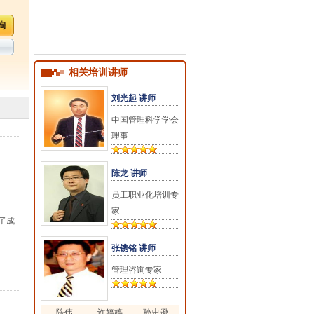
相关培训讲师
刘光起 讲师
中国管理科学学会
理事
陈龙 讲师
员工职业化培训专
家
了成
张镌铭 讲师
管理咨询专家
陈伟
许婷婷
孙忠逊