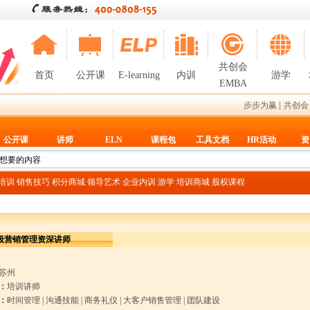
共创会
首页
公开课
E-learning
内训
游学
EMBA
|
步步为赢
共创会
公开课
讲师
ELN
课程包
工具文档
HR活动
资
T培训
销售技巧
积分商城
领导艺术
企业内训
游学
培训商城
股权课程
级营销管理资深讲师
苏州
：
培训讲师
：
时间管理
|
沟通技能
|
商务礼仪
|
大客户销售管理
|
团队建设