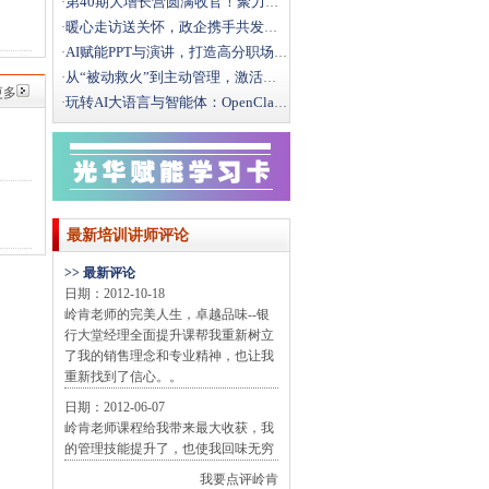
第40期大增长营圆满收官！聚力破局，向结构性增长而行
·
暖心走访送关怀，政企携手共发展｜文新街道领导莅临光华
·
AI赋能PPT与演讲，打造高分职场汇报
·
从“被动救火”到主动管理，激活一线班组效能
·
更多
玩转AI大语言与智能体：OpenClaw办公实战全攻
·
最新培训讲师评论
>> 最新评论
日期：2012-10-18
岭肯老师的完美人生，卓越品味--银
行大堂经理全面提升课帮我重新树立
了我的销售理念和专业精神，也让我
重新找到了信心。。
日期：2012-06-07
岭肯老师课程给我带来最大收获，我
的管理技能提升了，也使我回味无穷
我要点评岭肯