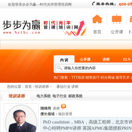
欢迎登录步步为赢—时代光华管理培训网
首页
公开课
E
公开课
讲师
ELN
内 训
热门搜索：
TTT培训
销售技巧
积分商城
领导艺术
您的位置：
首页
>
培训讲师
>
通信行业 讲师
培训讲师
电力系统
电子行业
邮政系统
隋继周
讲师
擅长领域：
项目管理
PhD candidate，MBA，高级工程师，北
中心特聘PMP®讲师 英国APMG集团授权PRI