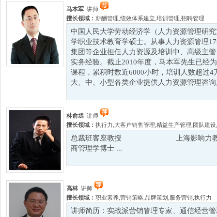
马本军
讲师
擅长领域：
薪酬管理
,
绩效体系建立
,
培训管理
,
招聘管理
中国人民大学劳动经济学（人力资源管理研究
学职业技术教育学硕士。从事人力资源管理1
集团等企业担任人力资源及培训中、高级主管
实务经验。截止2010年度，马本军先生已经为
课程，累积时数近6000小时，培训人数超过
大、中、小型各类企业提供人力资源管理咨询服
林俞丞
讲师
擅长领域：
执行力
,
大客户销售管理
,
精益生产管理
,
团队建设
总裁班客座教授 上海影响力教育集
商管理学博士 ...
高林
讲师
擅长领域：
职业素养
,
营销策略
,
品牌策划
,
服务营销
,
执行力
讲师简历：实战派营销管理专家、通信经营管