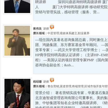
聘讲师 深圳问鼎咨询特聘高级讲师 厦门
人 厦门大学特聘高级讲师 移动研究院全
营销与管理实战，感动管理（服务、营...
蒋伟良
讲师
擅长领域：
中层管理
,
绩效体系建立
,
职业素养
---现任国内某著名咨询集团总裁，同时兼任
团、鸿扬集团、东方赛富基金常年顾问。 --
变革专家； ---武汉大学管理工程学博士； ---
HP商学院特聘高级认证讲师；（主讲HP--E
程） ---美国认证的项目管理专家PMP（国内第
咨询协会副会长；&nb...
程绍珊
讲师
擅长领域：
整合营销
,
渠道管理
,
终端管理
,
区域市场开发与管
背景介绍： 著名营销实战专家，华夏基石集
北京迪智成管理咨询有限公司董事长。美的集
旅、中钞集团等知名企业特邀高级讲师、《销