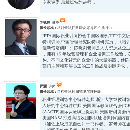
专家评委 总裁班特约讲师...
陈晓剑
讲师
擅长领域：
培训管理
,
团队建设
,
领导艺术
,
执行力
IPTA国际职业训练协会中国区理事,TTT中
特聘讲师,中国管理研究院特聘研究员，《培训》
佳新锐培训师； 陈晓剑老师是人力资源及企
，拥有 15 年经营管理和企业培训工作经验
构、不同文化背景的企业中的大量实践，使陈
部门主管和基层员工的工作挑战及实际需求，形成
罗澜
讲师
擅长领域：
目标管理
,
时间管理
,
管理技能
职业经理训练中心特聘老师 浙江大学继教训练
人研究中心特聘讲师 美国国际教练联合会(IC
(AACTP)国际认证职业促动师 美国培训协会(
美国NASA打造高绩效团队认证培训师(国内首
《辅佐上级成就自己》一书作者。 罗老师在