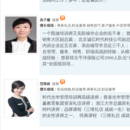
业顾问工作十多年，足迹遍及外...
高子馨
讲师
擅长领域：
商务礼仪
,
职业素养
,
销售技巧
,
客户服务
,
中层管
一个既做培训师又实际操作企业的实干者； 
销售大区副总裁； 北京诚亿时代科技公司副总
内训企业近五百家、亲自辅导学员近三千人；
合管理、服务、销售、职场实战的经验，从根
战经验： 曾获得太平洋保险公司2000人队伍
其“全国巡回培...
范琳姬
讲师
擅长领域：
职业技能
,
职业修养
,
商务礼仪
,
职业素养
时代光华管理培训网高级讲师；香港光华管理
赢教育集团资深礼仪讲师； 浙江大学总裁班
特约讲师；品牌课程《三维礼仪 成就一生》创
的女性讲师之一。 经典课程 《三维礼仪 成就一