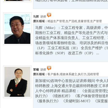
域的先行者和实践者，立体画面感精准面试技术的
马辉
讲师
擅长领域：
精益生产管理
,
生产流程
,
质量管理
,
生产管理
马辉（Mike）：工业工程专家，高级讲师，中
期推行工业工程、精益生产等先进生产方式与
业精益生产体系项目负责人、工业工程经理、
场改善领域有着独特造诣。 培训涉及的科目包
（LP） 工业工程实战（IE） 全员生产维护（
标准化操作（SOP） 改进工作（CIP） ...
覃曦
讲师
擅长领域：
客户服务
,
绩效体系建立
,
执行力
,
流程管理
新加坡SQ咨询中心首批认证讲师/顾问 中央
特聘教授 上海交通大学总裁班特聘教授 汇丰
人中心特聘讲师 精品课程： 《全面运营管理
执行力》 《绩效杠杆》 《客户体验管理创造
《服务执行力》 《关键时刻-MOT》 《深度服务