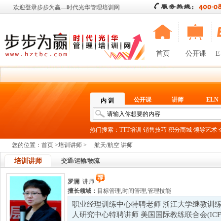
欢迎登录步步为赢—时代光华管理培训网
首页
公开课
E
公开课
讲师
ELN
内 训
热门搜索：
TTT培训
销售技巧
积分商城
领导艺术
您的位置：
首页
>
培训讲师
>
航天/航空 讲师
培训讲师
交通/运输/物流
罗澜
讲师
擅长领域：
目标管理
,
时间管理
,
管理技能
职业经理训练中心特聘老师 浙江大学继教训练
人研究中心特聘讲师 美国国际教练联合会(IC