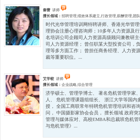
秦蕾
讲师
擅长领域：
招聘管理
,
绩效体系建立
,
行政管理
,
薪酬管理
,
团
时代光华管理培训网特聘讲师、香港光华管理
理协会注册心理咨询师；10多年人力资源及行
名培训公司企顾司人力资源高级顾问兼教研主
司人力资源经理； 曾任职某大型投资公司，
理等多方面工作； 曾担任商务经理、人力资
裁等重要职位。...
艾学蛟
讲师
擅长领域：
企业战略
,
综合管理
济学硕士、管理学博士、 著名危机管理学家、
人、 危机管理课题组组长、 浙江大学等国内
授， 全国工商联常年特聘危机管理培训和咨询
问， 中国摄影家协会会员， 擅长领域 政府
管理与媒体应对、高校EMBA和总裁班危机管
与危机管理》...