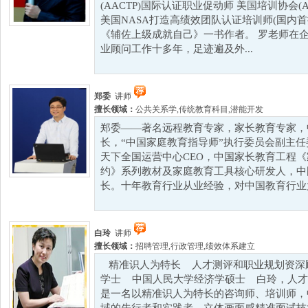
(AACTP)国际认证职业促动师 美国培训协会(
美国NASA打造高绩效团队认证培训师(国内首
《辅佐上级成就自己》一书作者。 罗老师在
业顾问工作十多年，足迹遍及外...
郑委
讲师
擅长领域：
公共关系学
,
传统教育科目
,
潜能开发
郑委——著名远程教育专家，家长教育专家，
长，“中国家庭教育指导师”执行委员会副主任
天下全国运营中心CEO，中国家长教育工程
约》系列教材及家庭教育工具核心研发人，中
长。十年教育行业从业经验，对中国教育行业尤其
白玲
讲师
擅长领域：
招聘管理
,
行政管理
,
绩效体系建立
精准识人为特长 人才测评和职业规划资深
学士 中国人民大学经济学硕士 白玲，人才
是一名以精准识人为特长的咨询师、培训师，