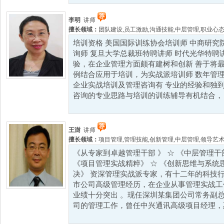
李明
讲师
擅长领域：
团队建设
,
员工激励
,
沟通技能
,
中层管理
,
职业心
培训资格 美国国际训练协会培训师 中商研究
询师 复旦大学总裁班特聘讲师 时代光华特聘
验，在企业管理方面颇有建树和创新 善于将
例结合应用于培训，为实战派培训师 数年管
企业实战培训及管理咨询有 专业的经验和独到
咨询的专业思路与培训的训练辅导有机结合， .
王澍
讲师
擅长领域：
项目管理
,
管理技能
,
创新管理
,
中层管理
,
领导艺
《从专家到卓越管理干部 》 ☆ 《中层管理干
《项目管理实战精粹》 ☆ 《创新思维与系统思
决》 资深管理实战派专家，有十二年的科技
市公司高级管理经历，在企业从事管理实战工
业绩十分突出 。现任深圳某集团公司常务副总
司的管理工作，曾任中兴通讯高级项目经理，惠普