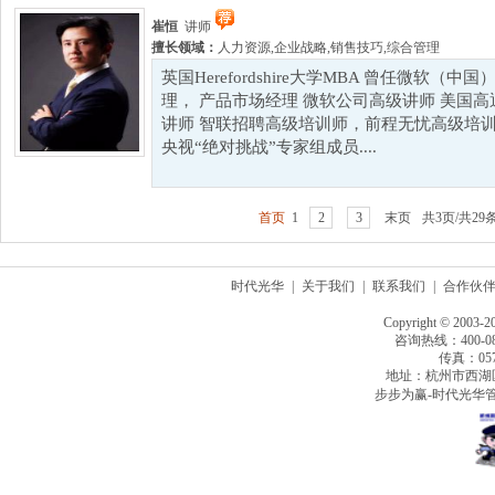
崔恒
讲师
擅长领域：
人力资源
,
企业战略
,
销售技巧
,
综合管理
英国Herefordshire大学MBA 曾任微软（
理， 产品市场经理 微软公司高级讲师 美国
讲师 智联招聘高级培训师，前程无忧高级培
央视“绝对挑战”专家组成员....
首页
1
2
3
末页
共3页/共29
时代光华
|
关于我们
|
联系我们
|
合作伙
Copyright © 2003-2
咨询热线：400-080
传真：0571
地址：杭州市西湖
步步为赢-时代光华