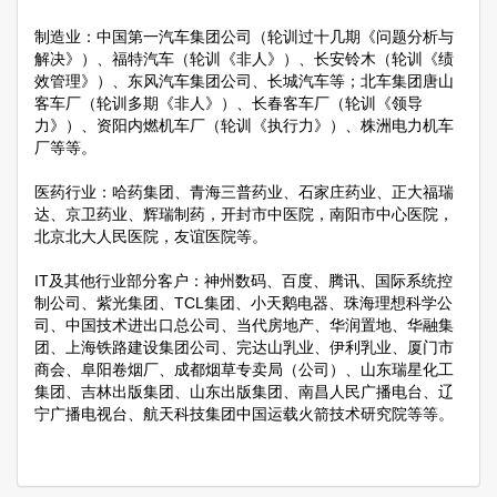
制造业：中国第一汽车集团公司（轮训过十几期《问题分析与
解决》）、福特汽车（轮训《非人》）、长安铃木（轮训《绩
效管理》）、东风汽车集团公司、长城汽车等；北车集团唐山
客车厂（轮训多期《非人》）、长春客车厂（轮训《领导
力》）、资阳内燃机车厂（轮训《执行力》）、株洲电力机车
厂等等。
医药行业：哈药集团、青海三普药业、石家庄药业、正大福瑞
达、京卫药业、辉瑞制药，开封市中医院，南阳市中心医院，
北京北大人民医院，友谊医院等。
IT及其他行业部分客户：神州数码、百度、腾讯、国际系统控
制公司、紫光集团、TCL集团、小天鹅电器、珠海理想科学公
司、中国技术进出口总公司、当代房地产、华润置地、华融集
团、上海铁路建设集团公司、完达山乳业、伊利乳业、厦门市
商会、阜阳卷烟厂、成都烟草专卖局（公司）、山东瑞星化工
集团、吉林出版集团、山东出版集团、南昌人民广播电台、辽
宁广播电视台、航天科技集团中国运载火箭技术研究院等等。