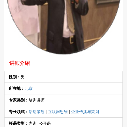
讲师介绍
性别：
男
所在地：
北京
专家类别：
培训讲师
专长领域：
活动策划
|
互联网思维
|
企业传播与策划
授课类型：
内训 公开课