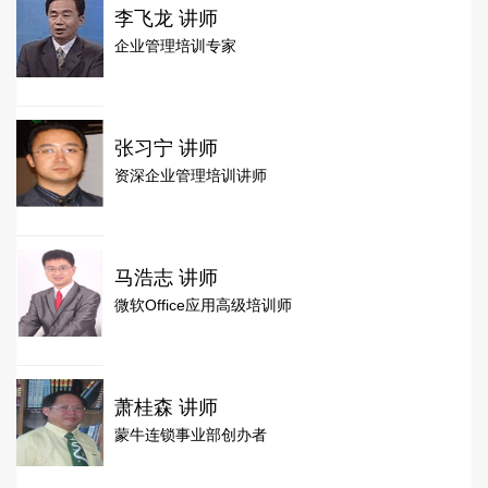
李飞龙 讲师
企业管理培训专家
张习宁 讲师
资深企业管理培训讲师
马浩志 讲师
微软Office应用高级培训师
萧桂森 讲师
蒙牛连锁事业部创办者