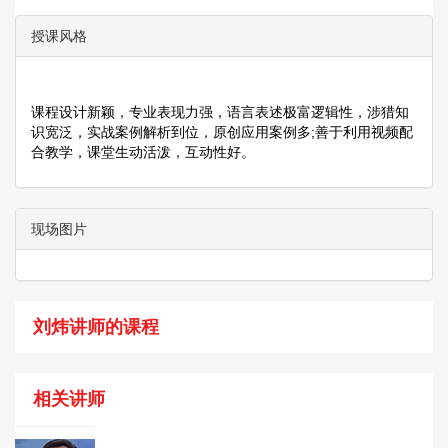
授课风格
课程设计新颖，专业表现力强，语言表述极富逻辑性，涉猎知
识宽泛，实战案例解析到位，原创应用案例多;善于利用视频配
合教学，课堂生动活泼，互动性好。
现场图片
刘炜讲师的课程
相关讲师