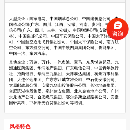
大型央企：国家电网、中国烟草总公司、中国建筑总公司、中
国移动公司(广东、四川、江西、安徽、河南、贵州)、中国电
信公司(广东、四川、吉林、安徽)、中国联通公司(安徽、吉
林)、中国集邮总公司、中国平安保险公司、中国太平洋保险公
司、中国航空通用飞行集团公司、中国太平保险公司、南方航
空公司、东方航空公司、中国中铁四局集团公司、鲁能集团、
中国一汽、东风汽车。
其他企业：万达、万科、一汽奥迪、宝马、东风悦达起亚、九
洲通医药集团、华润地产集团、广东电信公司、中国青年旅行
社、招商银行、华润三九集团、天津泰达集团、杭州万事利集
团、大连亿达集团、广东东江威立雅公司、中石化安徽公司、
太原邮政总公司、安徽九华山投资股份公司、长沙地铁集团、
合肥滨湖控股集团、亳州建安集团、北京金泰地产公司、广州
永龙地产公司、合肥燃气集团、鄂尔多斯金威路桥公司、安徽
国轩高科、邯郸阳光百货集团公司等培训。
风格特色