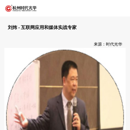
刘炜 - 互联网应用和媒体实战专家
来源：时代光华