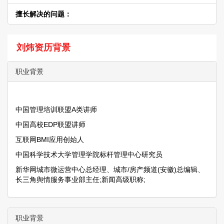
擅长解决的问题：
刘炜资历背景
职业背景
中国管理培训联盟A类讲师
中国高校EDP联盟讲师
互联网BMI应用创始人
中国科学技术大学管理学院标杆管理中心研究员
新华网城市微运营中心总经理、城市/房产频道(安徽)总编辑、
长三角舆情服务事业部主任;新闻高级职称;
职业背景