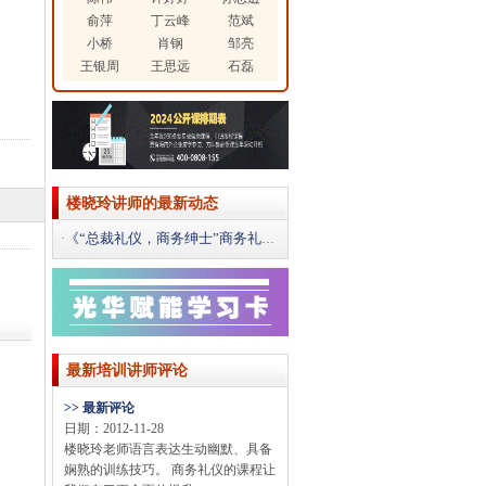
俞萍
丁云峰
范斌
小桥
肖钢
邹亮
王银周
王思远
石磊
楼晓玲讲师的最新动态
《“总裁礼仪，商务绅士”商务礼仪讲堂》课程报道
·
最新培训讲师评论
>> 最新评论
日期：2012-11-28
楼晓玲老师语言表达生动幽默、具备
娴熟的训练技巧。 商务礼仪的课程让