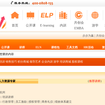
共创会
首页
公开课
E-learning
内训
游学
EMBA
|
步步为赢
共创会
公开课
讲师
ELN
课程包
工具文档
HR活动
资
T培训
销售技巧
积分商城
领导艺术
企业内训
游学
培训商城
股权课程
人力资源专家
（
推荐讲师
）
杭州
：
培训讲师
：
行政管理
|
员工激励
|
授权管理
|
商务礼仪
|
绩效体系建立