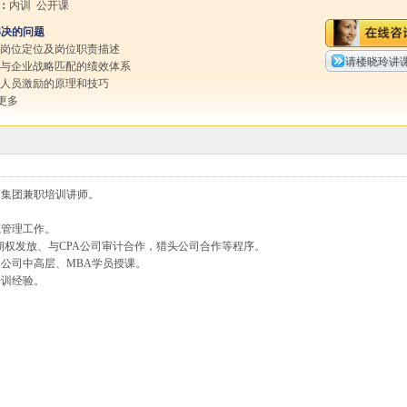
：
内训 公开课
解决的问题
行岗位定位及岗位职责描述
请楼晓玲讲
立与企业战略匹配的绩效体系
握人员激励的原理和技巧
更多
育集团兼职培训讲师。
源管理工作。
期权发放、与CPA公司审计合作，猎头公司合作等程序。
公司中高层、MBA学员授课。
培训经验。
、