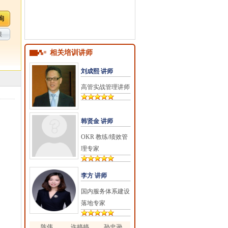
课
相关培训讲师
刘成熙 讲师
高管实战管理讲师
韩贤金 讲师
OKR 教练/绩效管
理专家
李方 讲师
国内服务体系建设
落地专家
陈伟
许婷婷
孙忠逊