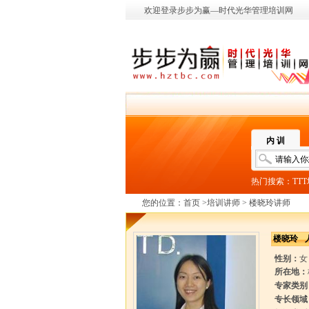
欢迎登录步步为赢—时代光华管理培训网
内 训
热门搜索：
TT
您的位置：
首页
>
培训讲师
> 楼晓玲讲师
楼晓玲
性别：
女
所在地：
专家类别
专长领域