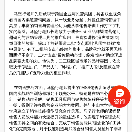
马坚行老师先后就职于跨国企业与民营集团，具备双重视角
看待国内渠道营销问题。从一线业务做起，到担任营销管理中
高层，丰富的销售与管理经历为他从事销售培训工作打下了扎
实的基础。马坚行老师长期致力于成长性企业品牌渠道营销问
题研究与营销管理工具的推广应用；最喜欢讲授“渔夫撒网”纲
举目张的故事，提出了营销渠道二批“支点原则”和零售终端“集
中原则”。有了二批的支点与终端的集中，品牌落地就不再无根
而飘浮不定了。二批“支点”帮你撬动市场，终端“集中”助你形成
品牌强大影响力。他认为，二三级区域市场的品牌突围，依次
取决于“渠道力”、“产品力”、“终端力”、“推广力”以及隐藏在背
后的“团队力”五种力量的相互作用。
在销售技巧方面，马坚行老师提出的“MSS销售训练系统”在
国内实战销售训练领域处于领先水平。特别是在销售心理解
剖、销售动作分解、销售工具应用与销售教练程序等方面独树
一帜，得到了许多民营企业的大力赞同。并与中山大学等著名
学府建立了销售技能模型研究合作关系。马坚行老师的课程是
销售人员战斗能力快速提升的最佳选择，他实现了销售理念与
销售工具之间的有效结合，完成了销售技能从“理念化”向“工具
化”的完美落地，对于快速制造与武装合格销售人员起到了非常