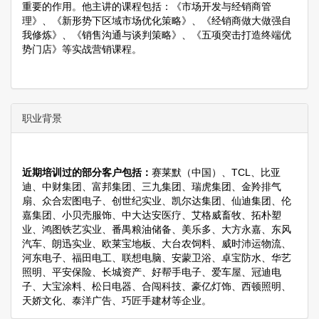
重要的作用。他主讲的课程包括：《市场开发与经销商管
理》、《新形势下区域市场优化策略》、《经销商做大做强自
我修炼》、《销售沟通与谈判策略》、《五项突击打造终端优
势门店》等实战营销课程。
职业背景
近期培训过的部分客户包括：
赛莱默（中国）、TCL、比亚
迪、中财集团、富邦集团、三九集团、瑞虎集团、金羚排气
扇、众合宏图电子、创世纪实业、凯尔达集团、仙迪集团、伦
嘉集团、小贝壳服饰、中大达安医疗、艾格威畜牧、拓朴塑
业、鸿图铁艺实业、番禺粮油储备、美乐多、大方永嘉、东风
汽车、朗迅实业、欧莱宝地板、大台农饲料、威时沛运物流、
河东电子、福田电工、联想电脑、安蒙卫浴、卓宝防水、华艺
照明、平安保险、长城资产、好帮手电子、爱车屋、冠迪电
子、大宝涂料、松日电器、合闯科技、豪亿灯饰、西顿照明、
天娇文化、泰洋广告、巧匠手建材等企业。