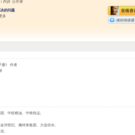
：
内训 公开课
解决的问题
更多
请邱伟讲课
手册》 作者
师
师
团、中纺粮油、中铁快运;
金沛世纪、佩特来集团、大连供水;
业;