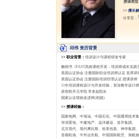
授课类型
>> 擅长
分享至：
邱伟 资历背景
>>
职业背景
：
培训设计与课程研发专家
畅销书《FAST高效课程开发：培训师成长实践
美国认证协会 注册国际职业培训师认证 首席讲
美国认证协会 注册国际培训经理认证 授课讲师
11年培训课程设计与开发经验，资深教学设计
原智联开元学院 常务副院长
国家认证绩效改进师(初级)
>>
授课经验
：
国家电网、中海油、中国石化、中国通用技术集
华润置地、中建地产、远洋建设、首开集团;
北京现代、现代摩比斯、纷美包装、神华集团、
首都机场、中外运长航、中国国际航空、海航旅