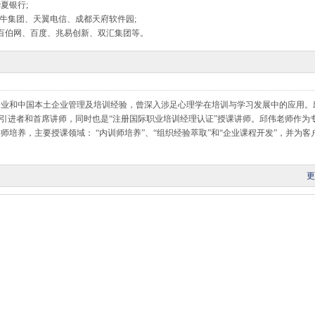
夏银行;
红牛集团、天翼电信、成都天府软件园;
百伯网、百度、兆易创新、双汇集团等。
0强企业和中国本土企业管理及培训经验，曾深入涉足心理学在培训与学习发展中的应用。
”引进者和首席讲师，同时也是“注册国际职业培训经理认证”授课讲师。邱伟老师作为
师培养，主要授课领域： “内训师培养”、“组织经验萃取”和“企业课程开发”，并为客
更