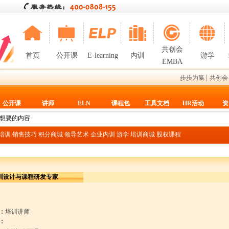
共创会
首页
公开课
E-learning
内训
游学
EMBA
|
步步为赢
共创会
公开课
讲师
ELN
课程包
工具文档
HR活动
资
T培训
销售技巧
积分商城
领导艺术
企业内训
游学
培训商城
股权课程
训设计与课程研发专家
：
培训讲师
：