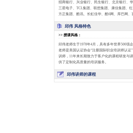
招商银行、兴业银行、民生银行、北京银行、华
三星电子、TCL集团、联想集团、康佳集团、
方正集团、酷讯、长虹佳华、酷6网、库巴网、
邱伟 风格特色
>>
授课风格
：
邱伟老师生于1978年4月，具有多年世界50
老师是美国认证协会“注册国际职业培训师认证
训师，11年来长期致力于客户化的课程研发与讲
供了定制化高质量的培训服务。
邱伟讲师的课程