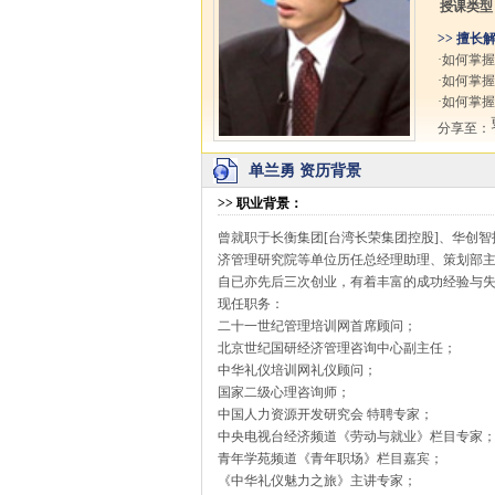
授课类型
>> 擅长
·如何掌
·如何掌
·如何掌
分享至：
单兰勇 资历背景
>>
职业背景
：
曾就职于长衡集团[台湾长荣集团控股]、华创
济管理研究院等单位历任总经理助理、策划部
自已亦先后三次创业，有着丰富的成功经验与
现任职务：
二十一世纪管理培训网首席顾问；
北京世纪国研经济管理咨询中心副主任；
中华礼仪培训网礼仪顾问；
国家二级心理咨询师；
中国人力资源开发研究会 特聘专家；
中央电视台经济频道《劳动与就业》栏目专家
青年学苑频道《青年职场》栏目嘉宾；
《中华礼仪魅力之旅》主讲专家；