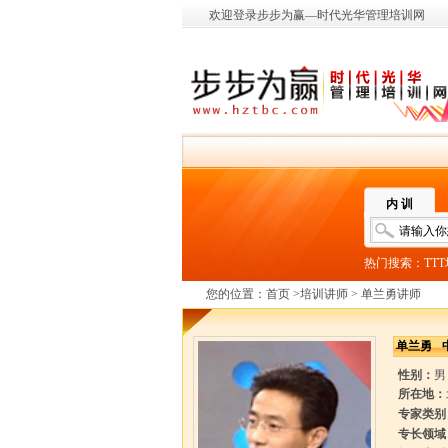
欢迎登录步步为赢—时代光华管理培训网
内 训
热门搜索：
TT
您的位置：
首页
>
培训讲师
> 单兰勇讲师
单兰勇
性别：
男
所在地：
专家类别
专长领域