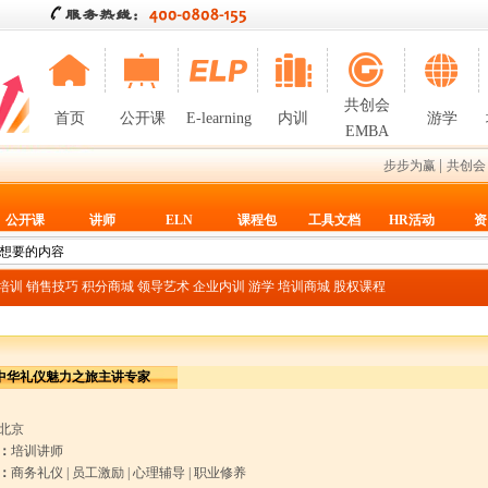
共创会
首页
公开课
E-learning
内训
游学
EMBA
|
步步为赢
共创会
公开课
讲师
ELN
课程包
工具文档
HR活动
资
T培训
销售技巧
积分商城
领导艺术
企业内训
游学
培训商城
股权课程
中华礼仪魅力之旅主讲专家
北京
：
培训讲师
：
商务礼仪
|
员工激励
|
心理辅导
|
职业修养