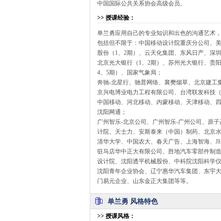
中国国际公共关系协会高级会员。
>>
授课经验
：
单兰勇应用自己的专业知识和出色的沟通艺术
包括但不限于：中国移动设计院重庆分公司、
股份（1、2期）、云天化集团、东风日产、深
北京光大银行（1、2期）、苏州光大银行、贵
4、5期）、国家气象局；
奔驰-北星行、驰普网络、襄樊烟草、北京建工
京兴电博业电力工程有限公司、台湾联发科技（
中国移动、河北移动、内蒙移动、天津移动、四
沈阳网通；
广州智乐-北京公司、广州智乐-广州公司、原
计院、天士力、安斯泰来（中国）制药、北京
清华大学、中国农大、春天广告、上海智海、J
驻马店华中正大有限公司、胜地汽车零部件制
设计院、沈阳透平机械股份、中科院沈阳科学
沈阳青年企业协会、辽宁惠华汽车集团、东宇
门易元企业、山东金正大集团等等。
单兰勇 风格特色
>>
授课风格
：