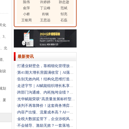
陈伟
许婷婷
孙忠逊
俞萍
丁云峰
范斌
小桥
肖钢
邹亮
王银周
王思远
石磊
天化
、3、
技、北
最新资讯
团、
打通业财壁垒，靠精细化管理放大利润
·
划设
第41期大增长营圆满收官｜AI落地+科学经营双引擎，
·
告别无效内耗！结构化思维打造高效解题团队
·
走进字节｜AI赋能组织增长私享会圆满落幕，解锁结构性
·
规划
跨部门沟通难、内耗拖垮业绩？这场沙盘课教你打通跨部门
·
光华赋能荣获“高质量发展标杆型企业”
·
、厦
谈判不再靠降价！这套商务博弈法，直接拿下大客户
·
内容产出慢、流量成本高？AI一站式搭建自动化营销体系
·
金税大数据监管下，企业涉税风险如何破局？
·
不会辅导、激励无效？一套落地方法打造高绩效团队
·