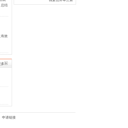
我要点评单兰勇
，总结
之有效
更多
申请链接