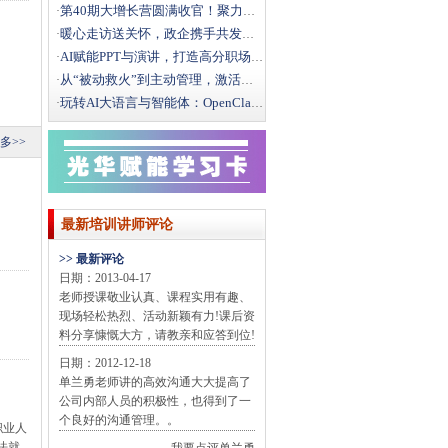
第40期大增长营圆满收官！聚力破局，向结构性增长而行
·
暖心走访送关怀，政企携手共发展｜文新街道领导莅临光华
·
AI赋能PPT与演讲，打造高分职场汇报
·
从“被动救火”到主动管理，激活一线班组效能
·
玩转AI大语言与智能体：OpenClaw办公实战全攻
·
多>>
最新培训讲师评论
>> 最新评论
日期：2013-04-17
老师授课敬业认真、课程实用有趣、
现场轻松热烈、活动新颖有力!课后资
料分享慷慨大方，请教亲和应答到位!
日期：2012-12-18
单兰勇老师讲的高效沟通大大提高了
公司内部人员的积极性，也得到了一
个良好的沟通管理。。
职业人
法就