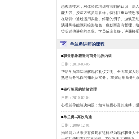
悉教练技术，对体验式培训有深刻的认识，深
能力强、授课方式灵活多样，特别注重系统思
在培训中通过运用实物、鲜活的例子、游戏互
演讲风格能做到绘形绘色，幽默而富有哲理，
曾听过他讲座的企业、学员反应良好，讲课接
单兰勇讲师的课程
■
职业形象塑造与商务礼仪内训
日期：2010-03-05
帮助学员加深理解现代礼仪文明、全面掌握人
熟悉商务礼仪的知识及实务， 掌握运用商务礼
■
银行柜员的情绪管理
日期：2010-02-04
心理辅导能解决问题：如何解脱心灵的束缚，
■
单兰勇--高效沟通
日期：2009-12-01
沟通能力从来没有像现在这样成为现代职业人士
士成功的因素75%靠沟通，25%靠天才和能