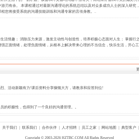
中游刃有余。 本课程通过对最新沟通理论的系统总结以及对众多成功人士的深入研究
课程您将接受系统的沟通技能训练和沟通专家的言传身教。..
生活情趣； 消除压力来源，激发主动性与创造性，培养积极心态面对人生； 掌握行
增强正面情绪，处理负面情绪，从根本上解决带来心理的不当信念，快乐生活，开心工
烈、活动新颖有力!课后资料分享慷慨大方，请教亲和应答到位!
人员的积极性，也得到了一个良好的沟通管理。。
关于我们
|
联系我们
|
合作伙伴
|
人才招聘
|
员工之家
|
网站地图
|
典型客户
|
Copyright © 2003-2026 HZTBC.COM All Rights Reserved