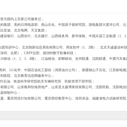
，曾为国内上百家公司服务过；
美的集团、美的日用电器部、燕山石化、中国原子能研究院、国电集团大渡河公司、云
圳比亚迪、北京电网、天宝集团；
阳建设银行、山西农行、北京建行、山西税务局、新华保险、中国兵器工业集团（1、2
集团培训中心、北京朗新信息系统有限公司、用友软件（1、2期）、北京天诚盛业科
深圳、合肥）、CRPP总部、德润特数字影像科技；
川移动（1、2、3、4期）、江油移动、邯郸移动、沧州联通、沈阳联通、中冀汽车集
子高科、LG化学、中国石油化工股份（润滑油分公司）、新疆独山子石化、江苏邮电规
水利医院、北京教育信息网服务中心；
HN石油、铁道科学研究院机车车辆研究所、民航管理干部学院；
造有限公司、山东银和怡海房地产、山东亚太森博浆纸有限公司、沈阳民航、沈阳电信
仪器研制中心；
大厦、重庆同浩行知有限公司、重庆西经教育中心、深圳卓远、福建省电力试验研究院