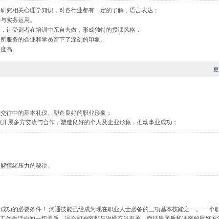
入研究相关心理学知识，对各行业都有一定的了解，语言表达；
考与实务运用。
动，让受训者在培训中亲自去做，形成独特的授课风格；
给所服务的企业和学员留下了深刻的印象。
受度高。
更
际交往中的基本礼仪、塑造良好的职业形象；
仪开展多方交流与合作，塑造良好的个人及企业形象，推动事业成功；
缓解情绪压力的秘诀。
成功的必要条件！ 沟通技能已经成为现在职业人士必备的三项基本技能之一。 一个
力。 工作生活中的一切矛盾、误会和冲突都与沟通不当有关，而结果矛盾和冲突的最好方