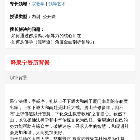
专长领域：
宗教学
|
领导艺术
授课类型：
内训 公开课
擅长解决的问题：
·如何通过佛法揭示领导力的核心所在
·如何从佛学（儒释道）角度全面剖析领导力
释果宁资历背景
职业背景
果宁法师，字戒净，礼从上圣下辉大和尚于厦门南普陀寺剃度
出家，上学下诚大和尚处受比丘大戒。居山苦修多年，因不
忘“上求佛道以开智慧，下化众生救苦救难”之菩提心。毅然下
山，以弘扬佛法禅学和中华传统文化为己任。希望通过自己的
努力能帮助有缘众生，破解迷惑，寻求人生的智慧 ，和促进社
会更加和谐，人间更加美好。
由于法师的大慈大悲，慈航普渡,被香港普缘莲社推举为住持，