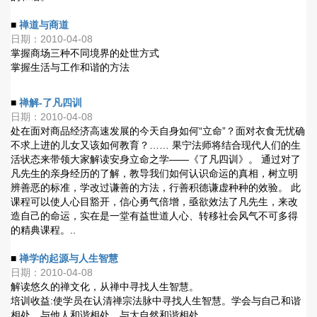
■
禅道与商道
日期：2010-04-08
掌握商场三种不同境界的处世方式
掌握生活与工作和谐的方法
■
禅解-了凡四训
日期：2010-04-08
处在面对商品经济高速发展的今天自身如何“立命”？面对衣食无忧确
不求上进的儿女又该如何教育？…… 果宁法师将结合现代人们的生
活状态来带领大家解读安身立命之学――《了凡四训》。 通过对了
凡先生的亲身经历的了解，教导我们如何认识命运的真相，树立明
辨善恶的标准，学改过谦善的方法，行善积德谦虚种种的效验。 此
课程可以使人心目豁开，信心勇气倍增，亟欲效法了凡先生，来改
造自己的命运，实在是一堂有益世道人心、转移社会风气不可多得
的精典课程。..
■
禅学的起源与人生智慧
日期：2010-04-08
解读悠久的禅文化，从禅中寻找人生智慧。
培训收益:使学员在认清禅宗法脉中寻找人生智慧。学会与自己和谐
相处、与他人和谐相处、与大自然和谐相处。