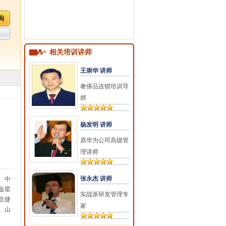
相关培训讲师
王崇华 讲师
奢侈品连锁培训导
师
杨发明 讲师
原华为公司高级管
理讲师
张永杰 讲师
、中
金星
实战派研发管理专
念捷
家
、山