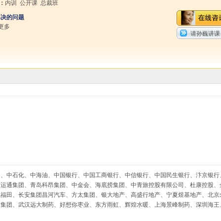
：
内训 公开课 总裁班
解决的问题
更多
请孙巍讲课
务、中石化、中海油、中国银行、中国工商银行、中信银行、中国民生银行、汴京银行
京运通集团、青岛科昂集团、中金会、海底捞集团、中青旅控股有限公司、杜康控股、
汽福田、长安集团昌河汽车、方太集团、银大地产、高盛行地产、宁夏煜基地产、北京
吉集团、武汉远大制药、好想你枣业、东方雨虹、辉煌水暖、上海景峰制药、深圳海王