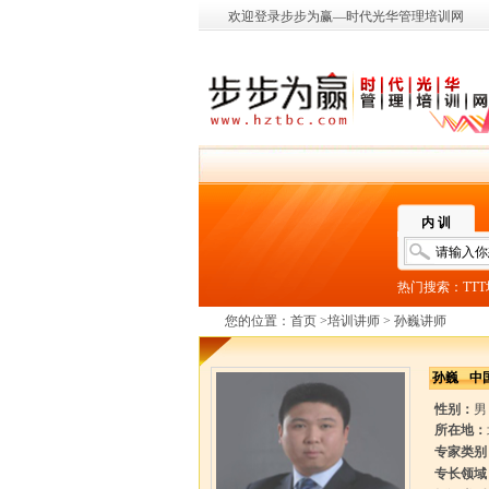
欢迎登录步步为赢—时代光华管理培训网
内 训
热门搜索：
TT
您的位置：
首页
>
培训讲师
> 孙巍讲师
孙巍
中
性别：
男
所在地：
专家类别
专长领域