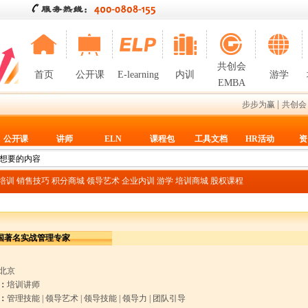
共创会
首页
公开课
E-learning
内训
游学
EMBA
|
步步为赢
共创会
公开课
讲师
ELN
课程包
工具文档
HR活动
资
T培训
销售技巧
积分商城
领导艺术
企业内训
游学
培训商城
股权课程
国著名实战管理专家
北京
：
培训讲师
：
管理技能
|
领导艺术
|
领导技能
|
领导力
|
团队引导