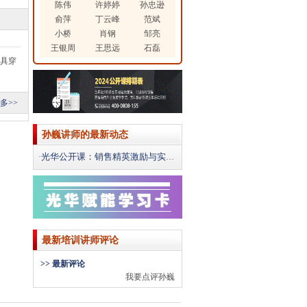
陈伟
许婷婷
孙忠逊
俞萍
丁云峰
范斌
小桥
肖钢
邹亮
王银周
王思远
石磊
具穿
多>>
孙巍讲师的最新动态
光华公开课：销售精英激励与实战技能提升
·
最新培训讲师评论
>> 最新评论
我要点评孙巍