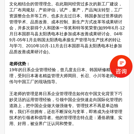
文化相结合的管理理念。在此期间经营过多次的新工厂建设，
工厂布局规划，产前评估，试产，量产，产品淘汰转型，工厂
资源整合合并等工作。也多次去过日本、韩国参加过世界级的
管理学术、品质改善、成本控制、新生产方式改革等成果研讨
会，并多次获得个人和团体一等奖和特等奖荣誉(如99年6月-12
月日本国群马县太阳诱电本社参加成本改善成果研讨会、04年
9月-05年1月去韩国太阳诱电承接生产管理与生产技术的转让
与学习、2010年10月-11月去日本国群马县太阳诱电本社参加
品质改善成果研讨会)。
老师优势：
19年的日系企业管理经验，曾几度去日本、韩国研修精益管
理，受到日本著名精益管理大师岡田、长召、小川等老师的亲
传与中国工厂的现场指导。
王老师的管理是将日系企业管理理念如何在中国文化背景下巧
妙灵活的运用管理经验，引领中国企业快速走向国际化管理的
道路上，把中国企业做大做强做专。管理技术不再是单边独
有，我们不但拥有，还在不断深化与变革，即将成为全球管理
技术的引领者和倡导者。他的管理理念特点是：通俗易懂、实
用、好用，被业界广泛认同和赞誉。