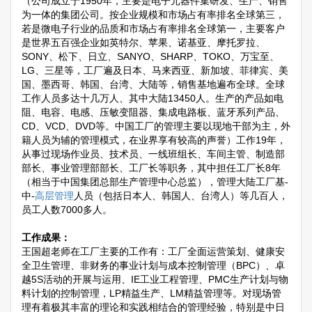
（公司成立于1950年，主要是电子元器件集研发、生产、销售
为一体的集团公司。按企业规模和市场占有率排名全球第三，
若是微电子行业的品质和市场占有率排名全球第一，主要客户
是世界五百强企业如英特尔、苹果、诺基亚、摩托罗拉、
SONY、松下、日立、SANYO、SHARP、TOKO、万宝至、
LG、三星等，工厂遍及日本、马来西亚、新加坡、菲律宾、美
国、墨西哥、韩国、台湾、大陆等，销售基地遍布全球。全球
工作人员多达十几万人、其中大陆13450人。生产的产品如电
阻、电容、电感、压敏变阻器、集成电路板、蓝牙系列产品、
CD、VCD、DVD等。中国工厂的管理主要以现地干部为主，外
籍人员为辅的管理模式，在业界享有较高的声誉）工作19年，
从事过现场作业员、技术员、一线班组长、车间主管、制造部
部长、事业管理部部长、工厂长等职务，其中担任工厂长8年
（相当于中国集团总部生产管理中心总监），管理大陆工厂基-
中-
高层管理
人员（包括日本人、韩国人、台湾人）等几百人，
员工人数7000多人。
工作成果：
王国超老师在工厂主要的工作有：工厂全面运营策划、健康安
全卫生管理、非财务的事业计划与成本控制管理（BPC）、卓
越5S活动的开展与运用、IE工业工程管理、PMC生产计划与物
料计划的控制管理，LP精益生产、LM精益管理等。对现场管
理有着极其丰富的理论和实践相结合的管理经验，特别是中日