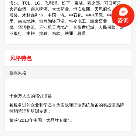
海尔、TCL、LG、飞利浦、松下、宝洁、喜之郎、可口可乐、
舍得白酒、燕京啤酒、太太药业、恒安集团、天恩服饰、法牌
服装、木林森鞋业、中国一汽、中石化、中电国际、中盐集
团、南京地铁、箭牌陶瓷卫浴、特变电工、凯泉泵业、南平电
缆、华润物流、三江航天房地产、长影世纪城、人民保险、农
业银行、中旅、搜狐、东软、铁通、联通…
风格特色
授课风格
十余万人次的培训演讲；
被服务过的企业和学员誉为实战和理论系统兼备的实战派品牌
营销管理和培训专家；
荣获“2010年中国十大品牌专家” 。