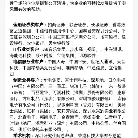
近千场的企业培训和公开演讲，为企业的可持续发展提供了实
际而有效的帮助。
金融证券类客户：
招商证券、联合证券、长城证券、香港致
富之道集团、中信银行信用卡中心、国泰君安深圳分公司、平
安证券深圳分公司、中国工商银行深圳分公司、招商银行、建
设银行、农业银行、民生银行等；
IT行业类客户
：A8音乐集团、步步高（视听）、中兴通讯、
海能达科技、硕科网版、宝德集团、明源软件；
电信服务业客户
：中国人寿、中国平安、世纪人通讯、天音
科技、中国移动巢湖分公司、淮南移动、中通信息、立信集
团；
制造业类客户
：华电集团、富士康科技、深基地、日立电梯
（中国）有限公司、三一重工、钨珍电子（韩资）、东一胶带
（韩资）、百丽鞋业、万润科技（深圳）股份有限公司、惠康
医疗、方胜制品（深圳）有限公司、深圳市骏联眼镜厂、宏德
电子有限公司（日资）、思微创科技（香港）有限公司、美涂
士集团、汇和（集团）、安莉芳集团、深圳永兴辉实业有限公
司、北泰电子、邦凯电子、金泰海产、隽扬实业、知音电子、
时瑞电池厂、深意鞋业（深圳）有限公司、中拓公司、丝爽国
际、佛斯弟摩托车有限公司、；
学术机构
：深圳研究生院总裁班、香港科技大学财务总监