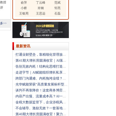
和教授
俞萍
丁云峰
范斌
证讲
小桥
肖钢
邹亮
王银周
王思远
石磊
多>>
最新资讯
打通业财壁垒，靠精细化管理放大利润
·
第41期大增长营圆满收官｜AI落地+科学经营双引擎，
·
告别无效内耗！结构化思维打造高效解题团队
·
走进字节｜AI赋能组织增长私享会圆满落幕，解锁结构性
·
跨部门沟通难、内耗拖垮业绩？这场沙盘课教你打通跨部门
·
光华赋能荣获“高质量发展标杆型企业”
·
谈判不再靠降价！这套商务博弈法，直接拿下大客户
·
内容产出慢、流量成本高？AI一站式搭建自动化营销体系
·
金税大数据监管下，企业涉税风险如何破局？
·
不会辅导、激励无效？一套落地方法打造高绩效团队
·
第40期大增长营圆满收官！聚力破局，向结构性增长而行
·