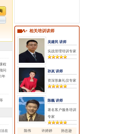
相关培训讲师
吴建民 讲师
实战管理培训专家
课程
顾问
孙岚 讲师
01年
资深形象礼仪专家
等
陈巍 讲师
著名客户服务培训
专家
习法在
陈伟
许婷婷
孙忠逊