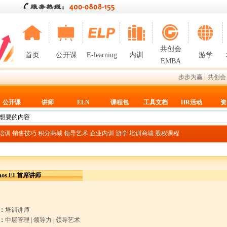
共创会
首页
公开课
E-learning
内训
游学
EMBA
|
步步为赢
共创会
公开课
讲师
ELN
课程包
工具文档
HR活动
资
T培训
销售技巧
积分商城
领导艺术
企业内训
游学
培训商城
股权课程
nos EI 首席讲师
：
培训讲师
：
中层管理
|
领导力
|
领导艺术