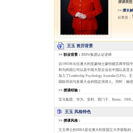
授课类型
>> 擅长
分享至：
王玉 资历背景
>>
职业背景
：
BMW集团认证讲师
自1995年出任澳大利亚蒙纳士蒙特丽莎商学
和为跨国公司以及中国大型企业在中国以及亚
加入了Leadership Psychology Aust
国际培训与发展大会的指定演讲人。同时，她也
>>
授课经验
：
宝马集团、华为、安利、西门子、Bemis、D
王玉 风格特色
>>
授课风格
：
王玉博士的MBA是在澳大利亚国立大学获取的