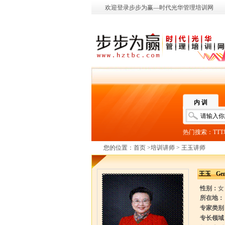
欢迎登录步步为赢—时代光华管理培训网
内 训
热门搜索：
TT
您的位置：
首页
>
培训讲师
> 王玉讲师
王玉
Ge
性别：
女
所在地：
专家类别
专长领域