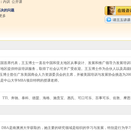
：
内训 公开课
解决的问题
更多
请王玉讲课
院中国首席代表，王玉博士一直在中国和亚太地区从事设计、发展和推广领导力发展培训
太地区提供特设培训服务，取得了社会认可并广受欢迎。王玉博士作为合伙人以及高级
ralia (LPA)。王玉博士曾任广东美国商会人力资源委员会的主席，并被美国培训与发展协会挑选为20
是中山大学MBA项目特聘的授课老师。
HL、TTI、奔驰、泰科、德盟、海格、施贵宝、惠氏、可口可乐、百事可乐、佐敦、摩恩
，DBA是南澳洲大学获取的，她主要的研究领域是组织的学习与发展，特别是行为学