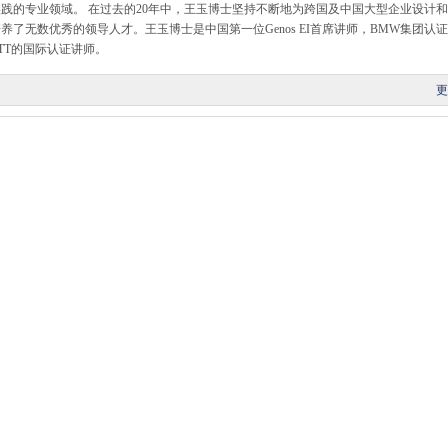
践的专业领域。 在过去的20年中，王玉博士坚持不断地为跨国及中国大型企业设计
了无数优秀的领导人才。王玉博士是中国第一位Genos EI首席讲师，BMW集团认
CTT的国际认证讲师。
更