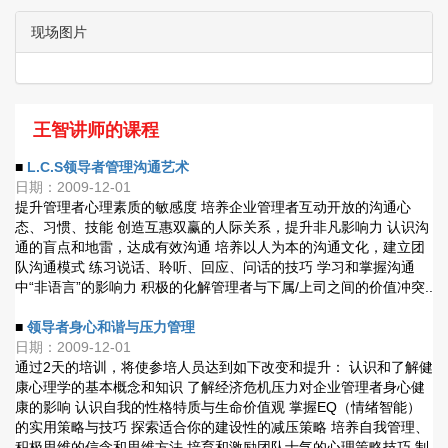
现场图片
王智讲师的课程
■
L.C.S领导者管理沟通艺术
日期：2009-12-01
提升管理者心理素质的敏感度 培养企业管理者互动开放的沟通心
态、习惯、技能 创造互惠双赢的人际关系，提升非凡影响力 认识沟
通的盲点和地雷，达成有效沟通 培养以人为本的沟通文化，建立团
队沟通模式 练习说话、聆听、回应、问话的技巧 学习和掌握沟通
中“非语言”的影响力 积极的化解管理者与下属/上司之间的价值冲突..
■
领导者身心和谐与压力管理
日期：2009-12-01
通过2天的培训，将使参培人员达到如下改变和提升： 认识和了解健
康心理学的基本概念和知识 了解经济危机压力对企业管理者身心健
康的影响 认识自我的性格特质与生命价值观 掌握EQ（情绪智能）
的实用策略与技巧 探索适合你的建设性的减压策略 培养自我管理、
积极思维的信念和思维方法 培育和激励团队士气的心理策略技巧 制