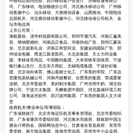
中移动总部内控部、四川移动客户营业厅、济南联通有限公
司、广东移动、电信顺德分公司、河北衡水移动公司、广州移
动客服中心、汕头移动、大唐移动设备、山西移动、中国电信
总部机关、河北廊坊移动客服中心、河北移动省公司机关、金
坛市电信局
上市公司类：
海航股份、清华科技园有限公司、郑州宇通汽车、河南汇鑫美
容、维纳斯婚纱、河南品正食品、河南协创广告、郑州汇豪实
业、北京超新礼业、济南正和堂药业、安徽金鹃国际广告、郑
州绿业电脑、黑龙江新龙医药、大北农集团、天士力药业集
团、李林体育用品、中国数码集团、大本营铁军训练营、宁波
银行象山支行、北京东方雨虹、无锡电缆集团、宁波杉杉集
团、北京动向体育、佛山嘉丽士化工、广东美的学院、广东达
意隆包装机械公司、河南丹妮餐饮、合肥美的集团、荣成爱家
连锁、北京华普超市、美的制冷集团、广州光明牛奶、湖北劲
牌公司、宁波方太集团、天狮集团中国区、河北嘉城环境工程
公司、珠海远光软件、四川波鸿集团、广东美的集团人文大讲
堂
政府机关/事业单位/军事部队：
广东省财政厅、北京市海淀区机关事务管理处、北京市委组织
部、广东省肇庆市委组织部、河北衡水市政府、财政部中国注
册会计师协会、国研网信息中心、甘肃省永登县政府、东莞市
委党校、南方报业集团、珠海市劳动局、苏州市中小企业局、