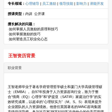
专长领域：
心理辅导
|
员工激励
|
领导技能
|
影响力
|
潜能开发
授课类型：
内训 公开课
擅长解决的问题：
·如何掌握人员激励的原理和技巧
·如何掌握激励的技巧
·如何塑造员工职业化心态
王智资历背景
职业背景
王智老师毕业于著名学府管理哲学硕士和厦门大学高级管理硕
士（EMBA）。自97年投身于人力资源咨询行业，致力于整
合“情商（EQ）心理学”和“萨提亚（SATIR）家庭治疗学”的实
效研究成果，以超卓的“心理软实力”（M。S。S）表现来提升
企业团队的人力资源绩效。他曾任英国著名的IWNC咨询集团
高级培训导师，参与近百家“财富500强”在华外企的中高层管理