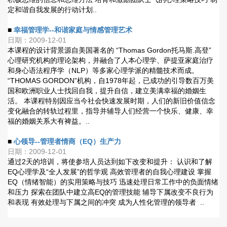
定和谐自我发展的行动计划..
■
幸福管理学--和谐家庭与情感管理艺术
日期：2009-12-01
本课程的设计背景源自美国著名的 “Thomas Gordon托马斯.高登”
心理研究机构的理论架构，并融合了人本心理学、萨提亚家庭治疗
和身心语法程序学（NLP）等多家心理学派的精髓技术而成。
“THOMAS GORDON”机构，自1978年起，已成功的引导数百万美
国和欧洲职业人士找回自我，提升自信，建立美满幸福的婚姻生
活。 本课程特别因应当今社会快速发展时期，人们的新旧价值信念
变化融合的转轨过程里，指导并辅导人们经营一个快乐、健康、幸
福的婚姻关系大有裨益。..
■
心领导--管理者情商（EQ）生产力
日期：2009-12-01
通过2天的培训，将使参培人员达到如下改变和提升： 认识和了解
EQ心理学及“全人发展”的哲学观 高效管理者的自我心理建设 掌握
EQ（情绪智能）的实用策略与技巧 迅速处理日常工作中的负面情绪
和压力 探索在团队中建立高EQ的管理技能 辅导下属改变不良行为
和表现 有效处理与下属之间的冲突 成为人性化管理的领导者 ..