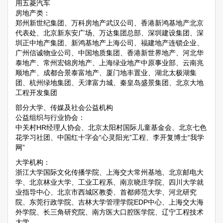
用五菱汽车
房地产类：
郑州新世纪集团、万科房地产武汉公司、香港新鸿基地产北京
代表处、北京新东安广场、万达集团总部、深圳建设集团、深
圳正中地产集团、新鸿基地产上海公司、福建地产连锁企业、
广州信诚物业公司、中国地质集团、香港新世界地产、河北华
泰地产、常州宏锦房地产、上海绿业地产中原事业部、云南兆
顺地产、成都合景泰富地产、厦门地丰置业、湖北太极湖集
团、杭州绿地集团、天津富力城、秦皇岛盛景集团、北京大地
工程开发集团
部分大学、传媒及社会公益机构
公益组织与行业协会：
中关村HR经理人协会、北京太阳村国际儿童基金会、北京七色
花学习社团、中国红十字会“心灵阳光”工程、李开复博士“我学
网”
大学机构：
浙江大学国际文化传播学院、上海交大常州基地、北京邮电大
学、北京林业大学、工业工程系、南京晓庄学院、四川大学就
业指导中心、北京市西城区教委、首都师范大学、河北研究
院、东莞行政学院、吉林大学管理学院EDP中心、上海交大海
外学院、长三角研究院、南方医大口腔医学院、辽宁工程技术
大学