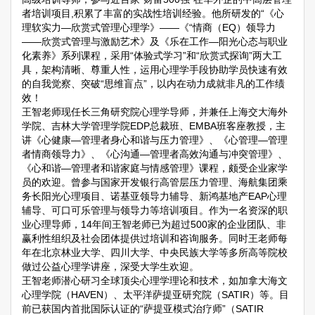
者培训项目,积累了丰富的实战性培训经验。他所研发的“《心
理软实力—欣赏式管理心理学》——《“情商（EQ）领导力
——欣赏式管理与激励艺术》及《乐在工作—阳光心态与职业
化素养》系列课程，采用“体验式学习”和“欣赏式探询”两大工
具，架构清晰、尊重人性，运用心理学手段协助学员快速有效
的自我觉察、突破“思维盲点”，以内在动力成就非凡的工作绩
效！
王智老师现任长三角研究院心理学导师，并兼任上海交大海外
学院、吉林大学管理学院EDP总裁班、EMBA班客座教授，主
讲《心健康—管理者身心和谐与压力管理》、《心管理—管理
者情商领导力》、《心沟通—管理者高效沟通与冲突管理》、
《心和谐—管理者和谐家庭与情感管理》课程，颇受企业家学
员的欢迎。曾参与国家开发银行高管层压力管理、海航集团乘
务长阳光心理项目、诺基亚领导力辅导、新鸿基地产EAP心理
辅导、可口可乐管理与领导力等培训项目。作为一名资深的职
业心理导师，14年间王智老师已为超过500家的企业团队、非
赢利性组织及社会团体提供过培训和咨询服务。同时王老师每
年在北京林业大学、四川大学、中央民族大学等多所高等院校
做过公益心理学讲座，深受大学生欢迎。
王智老师潜心研习全球顶尖心理学理论和技术，如加拿大海文
心理学院（HAVEN）、太平洋萨提亚研究院（SATIR）等。目
前已获国内首批国际认证的“萨提亚模式治疗师”（SATIR