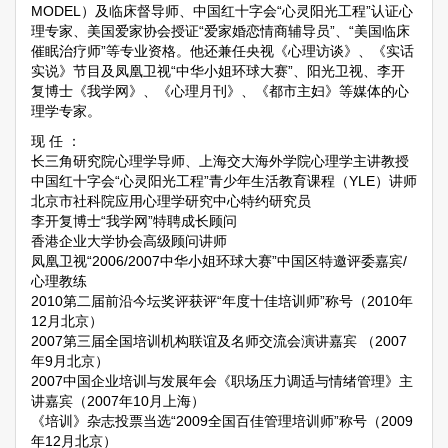
MODEL）及临床督导师、中国红十字会“心灵阳光工程”认证心
理专家、美国爱家协会授证“爱家婚恋情商辅导员”、“美国临床
催眠治疗师”等专业资格。他还兼任央视《心理访谈》、《实话
实说》节目及凤凰卫视“中华小姐环球大赛”、阳光卫视、李开
复博士《我学网》、《心理月刊》、《都市主妇》等媒体的心
理学专家。
现 任 ：
长三角研究院心理学导师、上海交大海外学院心理学主讲教授
中国红十字会“心灵阳光工程”青少年生活教育课程（YLE）讲师
北京市社科院应用心理学研究中心特约研究员
李开复博士“我学网”特聘成长顾问
香港企业大学协会高级顾问讲师
凤凰卫视“2006/2007中华小姐环球大赛”中国区特邀评委嘉宾/
心理教练
2010第二届前沿今坛奖评获评“年度十佳培训师”称号（2010年
12月北京）
2007第三届全国培训机构联谊及名师交流会演讲嘉宾 （2007
年9月北京）
2007中国企业培训与发展年会《职场压力调适与情绪管理》主
讲嘉宾（2007年10月上海）
《培训》杂志投票当选“2009全国百佳管理培训师”称号（2009
年12月北京）