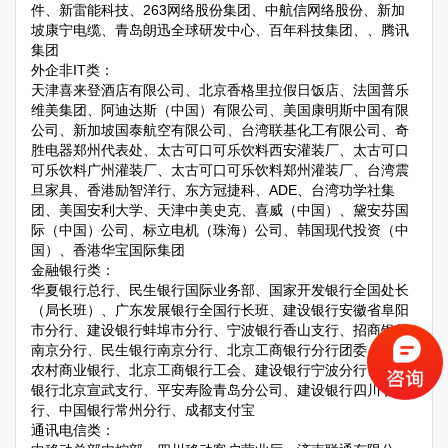
件、新雷能科技、263网络股份集团、中航信网络股份、新加
坡康宁电缆、青岛朗迅全球研发中心、百年科技集团、、腾讯
集团
外企非IT类：
天津喜来登酒店有限公司、北京香格里拉假日饭店、法国普乐
维美集团、阿迪达斯（中国）有限公司、美国康明斯中国有限
公司、新加坡国泰航空有限公司、台湾联基化工有限公司、奇
胜电器郑州代表处、太古可口可乐饮料西安灌装厂、太古可口
可乐饮料广州灌装厂、太古可口可乐饮料郑州灌装厂、台湾震
旦家具、香港励智洋行、东方冠捷科、ADE、台湾功学社集
团、美国安利大学、天津中美史克、喜威（中国）、黛安芬国
际（中国）公司、标立电机（珠海）公司、韩国现代投资（中
国）、香港华宝国际集团
金融银行类：
华夏银行总行、民生银行国际业务部、国家开发银行全国处长
（局长班）、广东发展银行全国行长班、建设银行安徽省阜阳
市分行、建设银行蚌埠市分行、宁波银行香山支行、招商银行
南京分行、民生银行南京分行、北京工商银行分行团委、江南
农村商业银行、北京工商银行工会、建设银行宁波分行、工商
银行北京宣武支行、平安寿险青岛分公司、建设银行四川省分
行、中国银行常州分行、成都支付宝
通讯电信类：