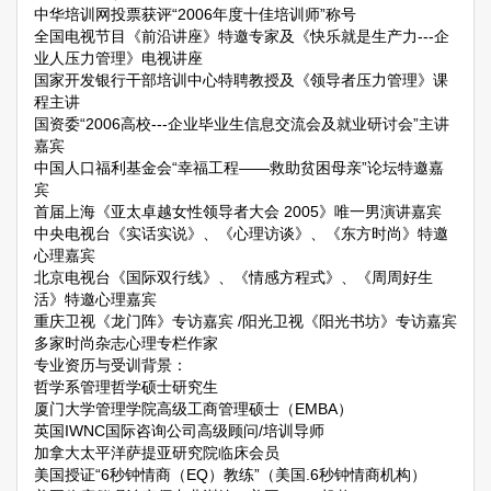
中华培训网投票获评“2006年度十佳培训师”称号
全国电视节目《前沿讲座》特邀专家及《快乐就是生产力---企
业人压力管理》电视讲座
国家开发银行干部培训中心特聘教授及《领导者压力管理》课
程主讲
国资委“2006高校---企业毕业生信息交流会及就业研讨会”主讲
嘉宾
中国人口福利基金会“幸福工程——救助贫困母亲”论坛特邀嘉
宾
首届上海《亚太卓越女性领导者大会 2005》唯一男演讲嘉宾
中央电视台《实话实说》、《心理访谈》、《东方时尚》特邀
心理嘉宾
北京电视台《国际双行线》、《情感方程式》、《周周好生
活》特邀心理嘉宾
重庆卫视《龙门阵》专访嘉宾 /阳光卫视《阳光书坊》专访嘉宾
多家时尚杂志心理专栏作家
专业资历与受训背景：
哲学系管理哲学硕士研究生
厦门大学管理学院高级工商管理硕士（EMBA）
英国IWNC国际咨询公司高级顾问/培训导师
加拿大太平洋萨提亚研究院临床会员
美国授证“6秒钟情商（EQ）教练”（美国.6秒钟情商机构）