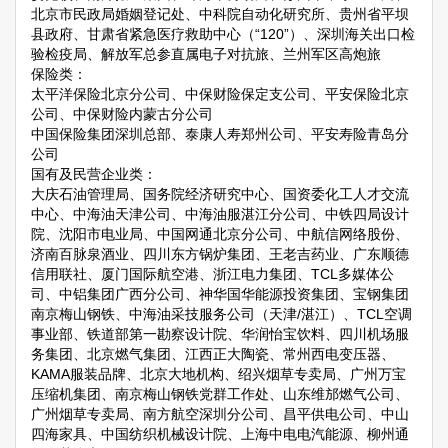
北京市民政局婚姻登记处、中科院自动化研究所、贵州省平坝
县政府、甘肃省紧急医疗救助中心（“120”）、深圳海关出口检
验检疫局、解放军总参直属电子对抗旅、兰州军区高炮旅
保险类：
太平洋保险北京分公司、中保财险保定支公司、平安保险北京
公司、中保财险内蒙古分公司
中国保险集团深圳总部、泰康人寿郑州公司、平安寿险青岛分
公司
国有及民营企业类：
大庆石油管理局、国务院经济研究中心、国资委化工人才交流
中心、中海油天津公司、中海油服湛江分公司、中铁四局设计
院、沈阳市电业局、中国网通北京分公司、中航信网络股份、
济南百脉泉酒业、四川东方锅炉集团、王老吉药业、广东顺德
信用联社、厦门国际航空港、浙江电力集团、TCL多媒体公
司、中铝集团广西分公司、神华国华能源投资集团、宝钢集团
南京梅山钢铁、中海油采技服务公司（天津/湛江）、TCL空调
事业部、铁道部第一勘察设计院、华润怡宝饮料、四川机场服
务集团、北京燃气集团、江西正大陶瓷、常州西电变压器、
KAMA服装品牌、北京大地机构、绍兴烟草专卖局、广州万宝
压缩机集团、南京梅山钢铁党群工作处、山东维邡燃气公司、
广州烟草专卖局、南方航空深圳分公司、昌平供电公司、中山
四海家具、中国纺织机械设计院、上海中电电汽能源、柳州通