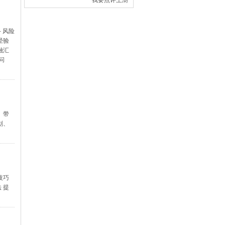
我要点评王澍
－风险
经验
融汇
问
、带
划、
技巧
 提