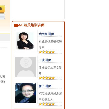
相关培训讲师
武文红 讲师
实战派供应链管理
专家
王波 讲师
亚洲最受欢迎女讲
师
大项
中国）
梅子 讲师
VTC视觉思维发展
中心发起人