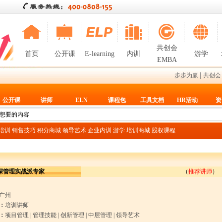
共创会
首页
公开课
E-learning
内训
游学
EMBA
|
步步为赢
共创会
公开课
讲师
ELN
课程包
工具文档
HR活动
资
T培训
销售技巧
积分商城
领导艺术
企业内训
游学
培训商城
股权课程
深管理实战派专家
（
推荐讲师
）
广州
：
培训讲师
：
项目管理
|
管理技能
|
创新管理
|
中层管理
|
领导艺术