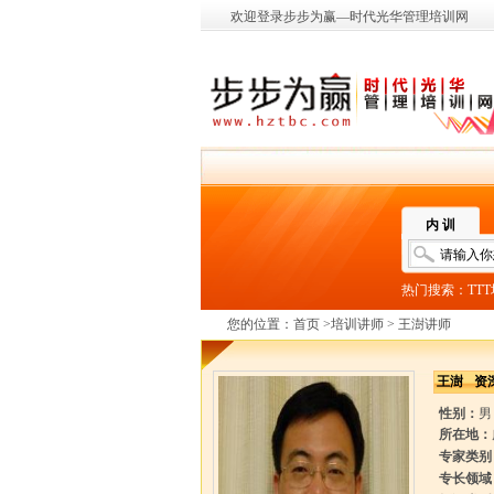
欢迎登录步步为赢—时代光华管理培训网
内 训
热门搜索：
TT
您的位置：
首页
>
培训讲师
> 王澍讲师
王澍
资
性别：
男
所在地：
专家类别
专长领域