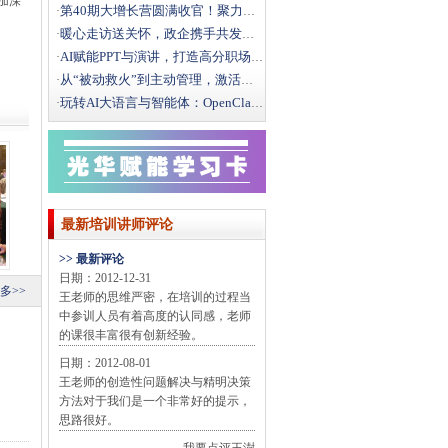
加深
第40期大增长营圆满收官！聚力破局，向结构性增长而行
·
暖心走访送关怀，政企携手共发展｜文新街道领导莅临光华
·
AI赋能PPT与演讲，打造高分职场汇报
·
从“被动救火”到主动管理，激活一线班组效能
·
玩转AI大语言与智能体：OpenClaw办公实战全攻
·
最新培训讲师评论
>> 最新评论
日期：2012-12-31
多>>
王老师的思维严密，在培训的过程当
中参训人员有着高度的认同感，老师
的课很丰富很有创新经验。
日期：2012-08-01
王老师的创造性问题解决与精明决策
方法对于我们是一个非常好的提示，
思路很好。