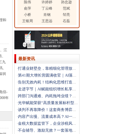
陈伟
许婷婷
孙忠逊
俞萍
丁云峰
范斌
小桥
肖钢
邹亮
理和
王银周
王思远
石磊
、江
信、
最新资讯
三九
讯、
打通业财壁垒，靠精细化管理放大利润
·
深圳
第41期大增长营圆满收官｜AI落地+科学经营双引擎，
·
告别无效内耗！结构化思维打造高效解题团队
·
走进字节｜AI赋能组织增长私享会圆满落幕，解锁结构性
·
电信-
跨部门沟通难、内耗拖垮业绩？这场沙盘课教你打通跨部门
·
08年
光华赋能荣获“高质量发展标杆型企业”
·
谈判不再靠降价！这套商务博弈法，直接拿下大客户
·
内容产出慢、流量成本高？AI一站式搭建自动化营销体系
·
金税大数据监管下，企业涉税风险如何破局？
·
不会辅导、激励无效？一套落地方法打造高绩效团队
·