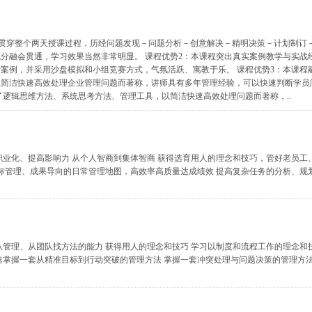
例贯穿整个两天授课过程，历经问题发现－问题分析－创意解决－精明决策－计划制订
分融会贯通，学习效果当然非常明显。 课程优势2：本课程突出真实案例教学与实战
案例，并采用沙盘模拟和小组竞赛方式，气氛活跃、寓教于乐。 课程优势3：本课程
以简洁快速高效处理企业管理问题而著称，讲师具有多年管理经验，可以快速判断学员
了逻辑思维方法、系统思考方法、管理工具，以简洁快速高效处理问题而著称，..
职业化、提高影响力 从个人智商到集体智商 获得选育用人的理念和技巧，管好老员工
目标管理、成果导向的日常管理地图，高效率高质量达成绩效 提高复杂任务的分析、规
从管理、从团队找方法的能力 获得用人的理念和技巧 学习以制度和流程工作的理念和
速掌握一套从精准目标到行动突破的管理方法 掌握一套冲突处理与问题决策的管理方法