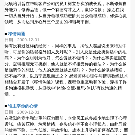
此项培训旨在帮助客户公司的员工树立务实的成长观，不断修炼自
身能力，修养品德，做一个有德有才之人，赢得信赖； 操之在我，
一切从自身开始，从自身领域成功进阶到公众领域成功，修炼心灵
领域，从而达到身心外三个层面的和谐与平衡。..
■
移情沟通
日期：2009-12-01
你有没有过这样的经历： - 同样的事儿，搁他人嘴里说出来特别中
听，可是你的话就格外招人反对呢？ - 别人总是处处挑你话中的毛
病？ - 为什么明明为他好，怎么偏就不领情？ - 为什么事实证据充
分、逻辑推理无可挑剔，他人就是不肯接受你的看法？ - 为什么越
是强调你的想法，他人的反应就越是强烈？ - 为什么越谈越糟糕，
还不如不谈，以后宁愿敬而远之？ 易老师将心理学与情境教练技术
相结合开发了《移情沟通》课程，课程侧重互动和体验，穿插了许
多沟通模拟游戏，从游戏中“体验-交流-反思-体认”有效沟通的精
髓。..
■
谁主宰你的心情
日期：2009-12-01
在激烈的竞争和过重的压力面前，企业员工或多或少地出现了心理
紧张、痛苦压抑、垃圾情绪、丧失信心等不良心理状态，由此导致
的效率下降、士气低落、事故增加、成本上升等问题逐渐凸现； 而