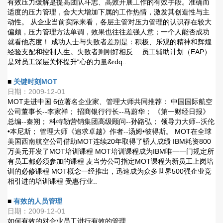
有效压力缓解是提高团队斗志、高效开展工作的有效手段。准确而
适度的压力管理，会大大增加下属的工作热情，激发其创造性与主
动性。 从企业当前实际来看，各层主管对压力管理的认识存在较大
偏颇，压力管理方法单调，效果也往往差强人意；一个人能否成功
就看他态度！ 成功人士与失败者差别是：积极、乐观的精神和辉煌
经验支配和控制人生。失败者则刚好相反… 员工辅助计划（EAP）
是对员工深层关怀提升“心的力量&rdq..
■
关键时刻MOT
日期：2009-12-01
MOT走进中国 6位著名企业家、管理大师共同推荐： 中国国际航空
公司董事长--李家祥； 招商银行行长--马蔚华； 《第一财经日报》
总编--秦朔； 科特勒营销集团高级顾问--孙路弘； 领导力大师--沃伦
•本尼斯； 管理大师《追求卓越》作者--汤姆•彼得斯。 MOT在全球
美国西南航空公司借助MOT连续20年取得了骄人成绩 IBM耗资800
万美元开发了MOT培训课程 MOT培训课程成为IBM唯一一门规定所
有员工都必须参加的课程 麦当劳公司指定MOT课程为新员工上岗培
训的必修课程 MOT概念一经推出，迅速成为众多世界500强企业竞
相引进的培训课程 受惠行业..
■
有效的人员管理
日期：2009-12-01
如何有效的对企业员工进行有效的管理