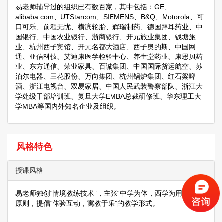
易老师辅导过的组织已有数百家，其中包括：GE、
alibaba.com、UTStarcom、SIEMENS、B&Q、Motorola、可
口可乐、前程无忧、横滨轮胎、辉瑞制药、德国拜耳药业、中
国银行、中国农业银行、浙商银行、开元旅业集团、钱塘旅
业、杭州西子宾馆、开元名都大酒店、西子奥的斯、中国网
通、亚信科技、艾迪康医学检验中心、养生堂药业、康恩贝药
业、东方通信、荣业家具、百诚集团、中国国际货运航空、苏
泊尔电器、三花股份、万向集团、杭州锅炉集团、红石梁啤
酒、浙江电视台、双易家居、中国人民武装警察部队、浙江大
学处级干部培训班、复旦大学EMBA总裁研修班、华东理工大
学MBA等国内外知名企业及组织。
风格特色
授课风格
易老师独创“情境教练技术”，主张“中学为体，西学为用”的教学
原则，提倡“体验互动，寓教于乐”的教学形式。