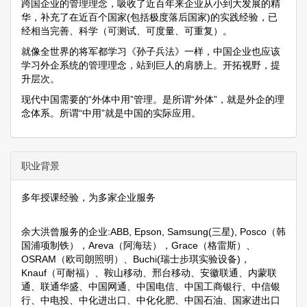
跨国企业的管理理念，吸收了近百年来企业从小到大发展的精
华，补充了在近百个国家(包括极度落后国家)的实践经验，已
经相当完善、科学（可测试、可度量、可重复）。
就像全世界的将军都学习《孙子兵法》一样，中国企业也应该
学习外企系统的管理理念，站到巨人的肩膀上。开拓视野，提
升层次。
现代中国需要的“外体中用”管理。是所谓“外体”，就是外企的理
念体系。所谓“中用”就是中国的实际应用。
职业背景
多年授课经验，为多家企业服务
余大洪曾服务的企业:ABB, Epson, Samsung(三星), Posco（韩
国浦项制铁），Areva（阿海珐），Grace（格雷斯）、
OSRAM（欧司朗照明）、Buchi(瑞士步琪实验设备)，
Knauf（可耐福）、鞍山移动、邢台移动、安徽联通、内蒙联
通、联通华盛、中国网通、中国电信、中国工商银行、中信银
行、中电投、中化进出口、中化化肥、中国石油、国家进出口