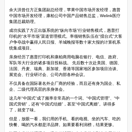
余大洪曾任方正集团副总经理，苹果中国市场开发经理，惠普
中国市场开发经理，康柏公司中国产品销售总监，Welink医疗
集团总裁助理。
成功实践了方正出版系统的“纵向市场”行业销售模式，惠普打
印机的“水平市场”渠道管理模式。率领销售队伍在“擂台式”大客
户争夺战中赢得人民日报、羊城晚报等数十家大报的计算机系
统集成项目。
亲身经历了惠普打印机和康柏商用电脑在银行、电信、政府、
军队等大行业的诸多项目投标战。 先后数十次赴美国、德国、
法国、丹麦、瑞典、新加坡、香港等国家地区参加项目洽谈、
展览会、行业研讨会、公司内部各种会议。
不仅具备在国际著名外企厂商的经验，而且还有身为国企、私
企、二级代理高层的亲身体会。
这几年“中国式”成了频率非常高的一个词。“中国式管理”、“中
国式营销”，还有“中国式结婚”，甚至“中国式离婚”。讲得多
了，就变了味。
但是，放眼一看，我们用的手机、看的电视、坐的汽车、吃的
快餐、喝的汽水都是洋品牌。如果要看利润榜，结果更惨。