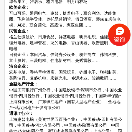
华帝集团、雅居乐、格力电器、明月山林场……
欧美企业：
可口可乐、通用电气、惠普，捷普电子，联合利华、达能集
团、飞利浦半导体、奥托昆普铜管、假日酒店、蒂森克虏伯电
梯、ABB、联合碳化、高露洁、惠亚集团……
民营企业：
格兰仕微波炉、日康食品、祥基电器、明兴毛织、佳隆股份、
理丹电器、建华管桩、龙的电器、香山衡器、欧普照明、优加
电器……
日资企业：本田汽车、佳能办公设备、樱井制衣、伟福科技、
富士胶片、三菱电梯、住电新材料、曼秀雷敦……
港台企业：
宏基电脑、香格里拉酒店、国际玩具、钧维电子、联邦制药、
英陶洁具、复盛机电、宏钜光电、乡源木业、骏德数码……
金融地产行业：
中国工商银行广州分行，中国建设银行•深圳市分行，中国农业
银行•四川省分行，中国农业银行•四川省分行，中国新华保险•
上海有限公司，广东珠江地产（国有大型地产企业），金地地
产•武汉房地产开发有限公司
通讯IT行业：
上海惠普电脑（美资世界五百强企业），中国移动•四川有限公
司，中国移动•河北有限公司，中国移动•陕西有限公司，中国
移动•安徽有限公司，浙江成功股份有限公司（上市公司），国