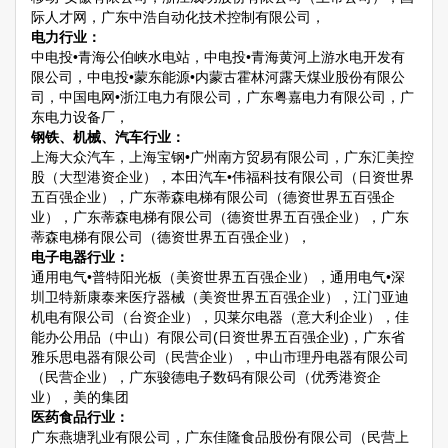
际人才网，广东中浩自动化技术控制有限公司，
电力行业：
中电投•青海公伯峡水电站，中电投•青海黄河上游水电开发有
限公司，中电投•蒙东能源•内蒙古霍林河露天煤业股份有限公
司，中国电网•浙江电力有限公司，广东粤嘉电力有限公司，广
东电力设备厂，
钢铁、机械、汽车行业：
上海大众汽车，上海宝钢•广州南方贸易有限公司，广东汇美控
股（大型港资企业），本田汽车•伟福科技有限公司（日资世界
五百强企业），广东蒂森电梯有限公司（德资世界五百强企
业），广东蒂森电梯有限公司（德资世界五百强企业），广东
蒂森电梯有限公司（德资世界五百强企业），
电子电器行业：
通用电气•普特阳光板（美资世界五百强企业），通用电气•深
圳卫特新康泰来医疗器械（美资世界五百强企业），江门亚迪
机电有限公司（台资企业），贝莱尔电器（意大利企业），佳
能办公用品（中山）有限公司(日资世界五百强企业)，广东省
雅乐思电器有限公司（民营企业），中山市理丹电器有限公司
（民营企业），广东骏德电子数码有限公司（优秀港资企
业），美的集团
医药食品行业：
广东燕塘乳业有限公司，广东佳隆食品股份有限公司（民营上