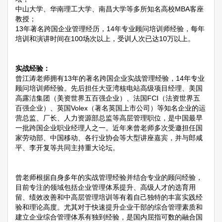
中山大学、华南理工大学、南昌大学等多所知名高校MBA客座
教授；
13年著名跨国企业管理经历，14年专业顾问培训师经验，每年
培训和演讲时间在100场次以上，受训人次已达10万以上。
实战经验：
曾江涛老师拥有13年的著名跨国企业实战管理经验，14年专业
顾问培训师经验。先后担任大亚湾核电站高级项目经理、美国
高露洁集团（美资世界五百强企业）、法国FCI（法资世界五
百强企业）、英国Volex（著名英国上市公司）等知名企业的运
营总监、厂长、人力资源部总监等高层管理职位，是中国最早
一批跨国企业职业经理人之一。近年来曾老师多次受邀担任国
家劳动部、中国移动、各行业协会等大型讲座嘉宾，并与郎咸
平、李开复等共同主持重大论坛。
曾老师根据自身多年的实战管理经验并结合专业的顾问经验，
目前专注的领域包括企业管理体系提升、高级人才的选育用
留、绩效改善和中高层管理培训等有着自己独特的丰富实践经
验和理论高度。尤其对于快速提升企业干部的综合管理素质和
建立企业综合管理体系有独到经验，是国内屈指可数的融合国