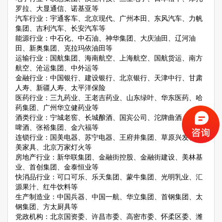
罗拉、大显通信、诺基亚等
汽车行业：宇通客车、北京现代、广州本田、东风汽车、力帆
集团、吉利汽车、长安汽车等
能源行业：中石化、中石油、神华集团、大庆油田、辽河油
田、新奥集团、克拉玛依油田等
运输行业：国航集团、海南航空、上海航空、国航货运、南方
航空、沧运集团、中外运等
金融行业：中国银行、建设银行、北京银行、天津中行、甘肃
人寿、新疆人寿、太平洋保险
医药行业：三九药业、王老吉药业、山东绿叶、华东医药、哈
药集团、广州华立健药业等
酒类行业：宁城老窖、长城酿酒、国宾公司、沱牌曲酒、青岛
啤酒、张裕集团、金六福等
连锁行业：国美电器、苏宁电器、王府井集团、草原兴发、曲
美家具、北京万家灯火等
房地产行业：新华联集团、金融街控股、金融街建设、美林基
业、首创集团、金泰恒业等
快消品行业：可口可乐、乐天集团、蒙牛集团、光明乳业、汇
源果汁、红牛饮料等
生产制造业：中国兵器、中国一航、华立集团、首钢集团、太
钢集团、方太厨具等
党政机构：北京国资委、许昌市委、高密市委、怀柔区委、潍