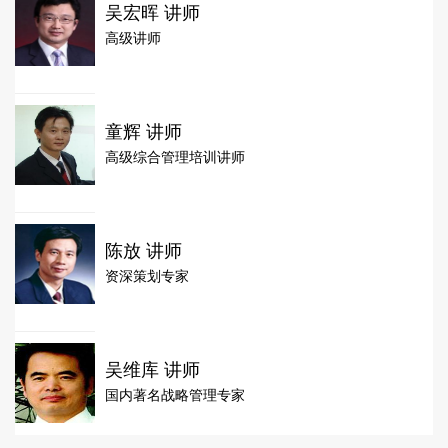
吴宏晖 讲师
高级讲师
童辉 讲师
高级综合管理培训讲师
陈放 讲师
资深策划专家
吴维库 讲师
国内著名战略管理专家