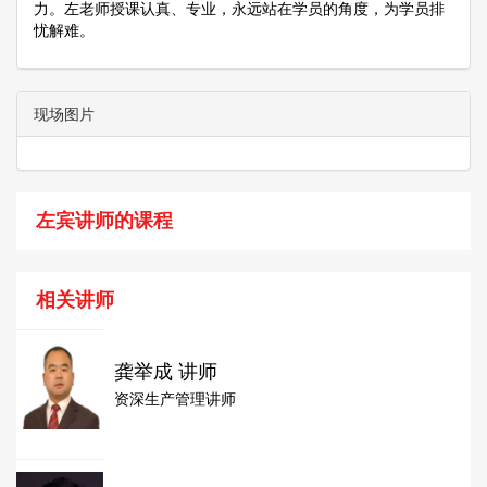
力。左老师授课认真、专业，永远站在学员的角度，为学员排
忧解难。
现场图片
左宾讲师的课程
相关讲师
龚举成 讲师
资深生产管理讲师