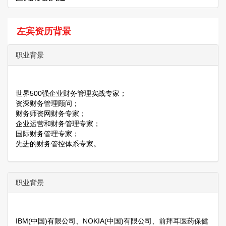
左宾资历背景
职业背景
世界500强企业财务管理实战专家；
资深财务管理顾问；
财务师资网财务专家；
企业运营和财务管理专家；
国际财务管理专家；
先进的财务管控体系专家。
职业背景
IBM(中国)有限公司、NOKIA(中国)有限公司、前拜耳医药保健