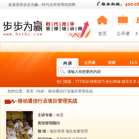
欢迎登录步步为赢—时代光华管理培训网
首页
公开课
E
公开课
讲师
ELN
内 训
热门搜索：
TTT培训
销售技巧
积分商城
领导艺术
您的位置：
首页
>
内训
> 移动通信行业项目管理实战
移动通信行业项目管理实战
主讲专家：
林恩
资深管理顾问
领 域：
项目管理
项目质量管理