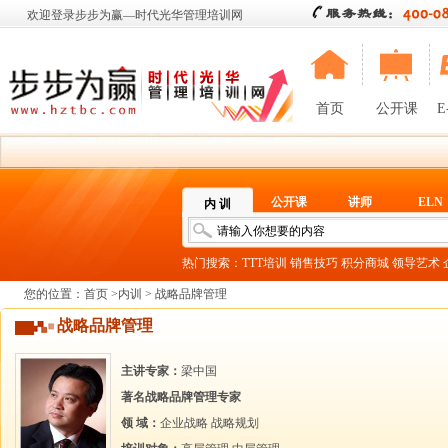
欢迎登录步步为赢—时代光华管理培训网
首页
公开课
E
公开课
讲师
ELN
内 训
热门搜索：
TTT培训
销售技巧
积分商城
领导艺术
您的位置：
首页
>
内训
> 战略品牌管理
战略品牌管理
主讲专家：
梁中国
著名战略品牌管理专家
领 域：
企业战略
战略规划