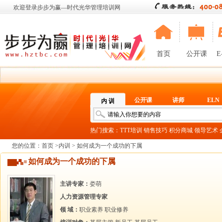
欢迎登录步步为赢—时代光华管理培训网
首页
公开课
E
公开课
讲师
ELN
内 训
热门搜索：
TTT培训
销售技巧
积分商城
领导艺术
您的位置：
首页
>
内训
> 如何成为一个成功的下属
如何成为一个成功的下属
主讲专家：
娄萌
人力资源管理专家
领 域：
职业素养
职业修养