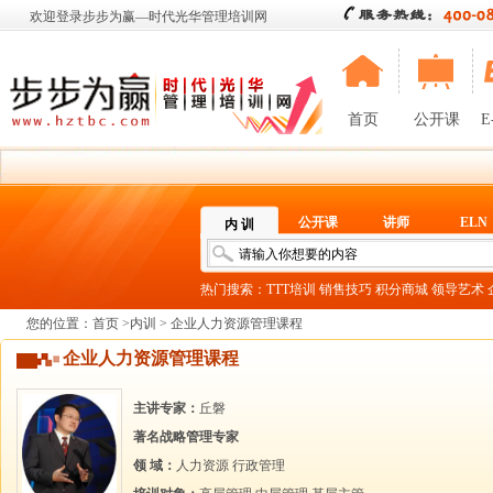
欢迎登录步步为赢—时代光华管理培训网
首页
公开课
E
公开课
讲师
ELN
内 训
热门搜索：
TTT培训
销售技巧
积分商城
领导艺术
您的位置：
首页
>
内训
> 企业人力资源管理课程
企业人力资源管理课程
主讲专家：
丘磐
著名战略管理专家
领 域：
人力资源
行政管理