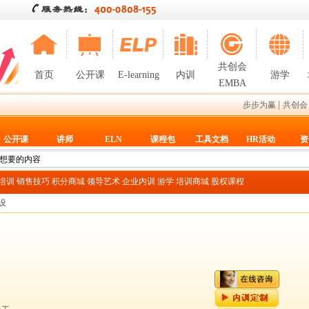
共创会
首页
公开课
E-learning
内训
游学
EMBA
|
步步为赢
共创会
公开课
讲师
ELN
课程包
工具文档
HR活动
资
T培训
销售技巧
积分商城
领导艺术
企业内训
游学
培训商城
股权课程
设