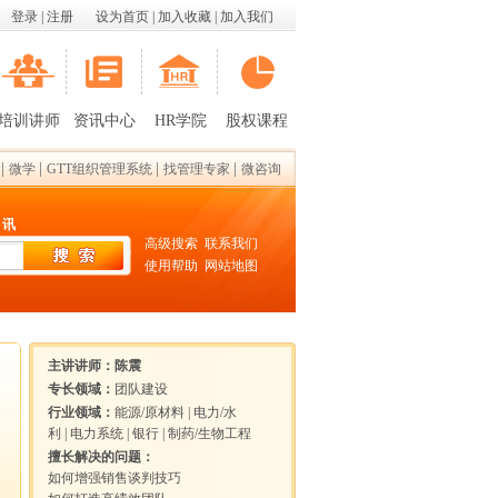
登录
|
注册
设为首页
|
加入收藏
|
加入我们
培训讲师
资讯中心
HR学院
股权课程
|
|
|
|
微学
GTT组织管理系统
找管理专家
微咨询
 讯
高级搜索
联系我们
使用帮助
网站地图
主讲讲师：
陈震
专长领域：
团队建设
行业领域：
能源/原材料
|
电力/水
利
|
电力系统
|
银行
|
制药/生物工程
擅长解决的问题：
如何增强销售谈判技巧