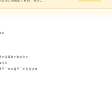
中层管理 基层主管 新员工 基层员工
效率；
；
强企业凝聚力和竞争力；
赢得天下；
通员工到卓越员工的角色转换；