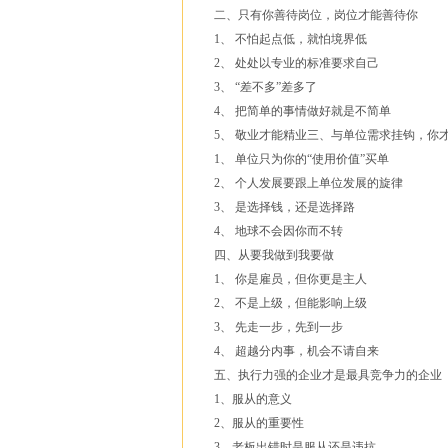
二、只有你善待岗位，岗位才能善待你
1、 不怕起点低，就怕境界低
2、 处处以专业的标准要求自己
3、 “差不多”差多了
4、 把简单的事情做好就是不简单
5、 敬业才能精业三、与单位需求挂钩，你
1、 单位只为你的“使用价值”买单
2、 个人发展要跟上单位发展的旋律
3、 是选择钱，还是选择路
4、 地球不会因你而不转
四、从要我做到我要做
1、 你是雇员，但你更是主人
2、 不是上级，但能影响上级
3、 先走一步，先到一步
4、 超越分内事，机会不请自来
五、
执行力
强的企业才是最具竞争力的企业
1、服从的意义
2、服从的重要性
3、老板出错时是服从还是违抗