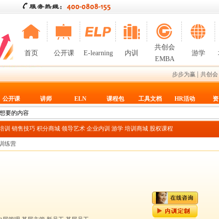
共创会
首页
公开课
E-learning
内训
游学
EMBA
|
步步为赢
共创会
公开课
讲师
ELN
课程包
工具文档
HR活动
资
T培训
销售技巧
积分商城
领导艺术
企业内训
游学
培训商城
股权课程
训练营