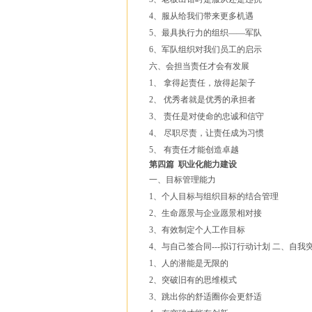
4、服从给我们带来更多机遇
5、最具执行力的组织——军队
6、军队组织对我们员工的启示
六、会担当责任才会有发展
1、 拿得起责任，放得起架子
2、 优秀者就是优秀的承担者
3、 责任是对使命的忠诚和信守
4、 尽职尽责，让责任成为习惯
5、 有责任才能创造卓越
第四篇 职业化能力建设
一、目标管理能力
1、个人目标与组织目标的结合管理
2、生命愿景与企业愿景相对接
3、有效制定个人工作目标
4、与自己签合同---拟订行动计划 二、自
1、人的潜能是无限的
2、突破旧有的思维模式
3、跳出你的舒适圈你会更舒适