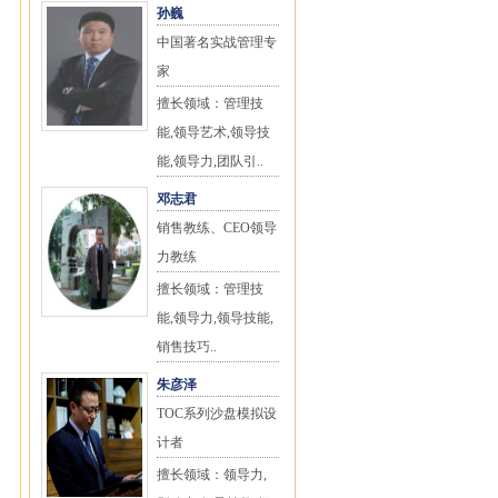
孙巍
中国著名实战管理专
家
擅长领域：管理技
能,领导艺术,领导技
能,领导力,团队引..
邓志君
销售教练、CEO领导
力教练
擅长领域：管理技
能,领导力,领导技能,
销售技巧..
朱彦泽
TOC系列沙盘模拟设
计者
擅长领域：领导力,