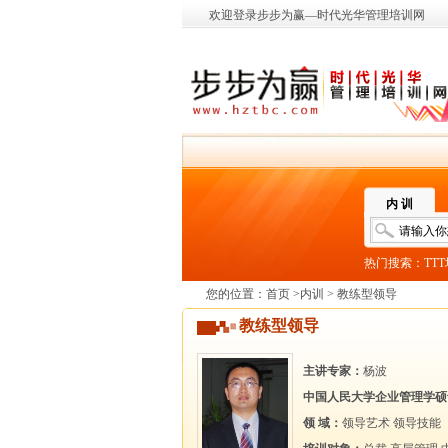
欢迎登录步步为赢—时代光华管理培训网
内 训
热门搜索：
TT
您的位置：
首页
>
内训
> 教练型领导
教练型领导
主讲专家：
杨波
中国人民大学企业管理学硕
领 域：
领导艺术
领导技能