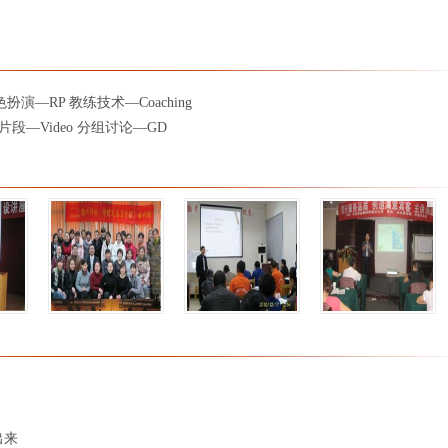
色扮演—RP 教练技术—Coaching
片段—Video 分组讨论—GD
出来