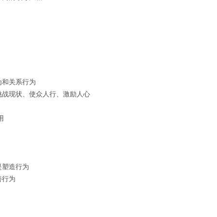
为和关系行为
挑战现状、使众人行、激励人心
用
是塑造行为
善行为