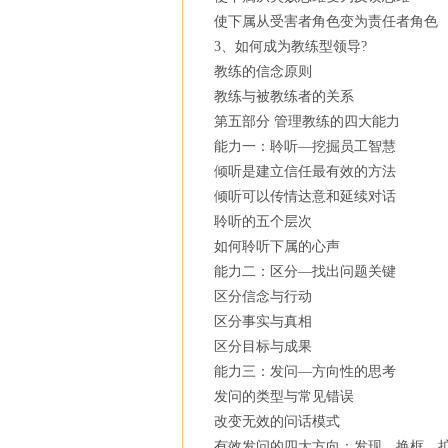
使下属从受害者角色变为责任者角色
3、如何成为教练型领导?
教练的信念原则
教练与被教练者的关系
第五部分 管理教练的四大能力
能力一：聆听—挖掘员工智慧
倾听是建立信任最有效的方法
倾听可以传情达意和延续对话
聆听的五个层次
如何聆听下属的心声
能力二：区分—找出问题关键
区分信念与行动
区分事实与真相
区分目标与成果
能力三：发问—方向性的思考
发问的类型与常见错误
改变无效的问话模式
有效发问的四大方向：发现，换框、