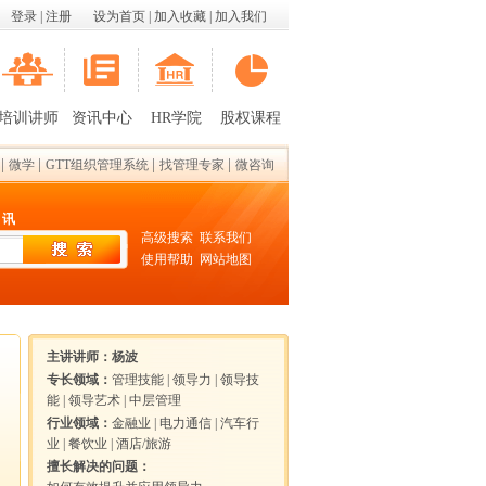
登录
|
注册
设为首页
|
加入收藏
|
加入我们
培训讲师
资讯中心
HR学院
股权课程
|
|
|
|
微学
GTT组织管理系统
找管理专家
微咨询
 讯
高级搜索
联系我们
使用帮助
网站地图
主讲讲师：
杨波
专长领域：
管理技能
|
领导力
|
领导技
能
|
领导艺术
|
中层管理
行业领域：
金融业
|
电力通信
|
汽车行
业
|
餐饮业
|
酒店/旅游
擅长解决的问题：