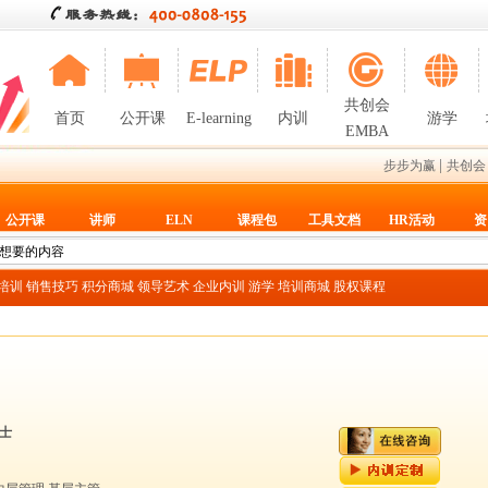
共创会
首页
公开课
E-learning
内训
游学
EMBA
|
步步为赢
共创会
公开课
讲师
ELN
课程包
工具文档
HR活动
资
T培训
销售技巧
积分商城
领导艺术
企业内训
游学
培训商城
股权课程
士