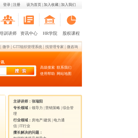
登录
|
注册
设为首页
|
加入收藏
|
加入我们
培训讲师
资讯中心
HR学院
股权课程
|
|
|
|
微学
GTT组织管理系统
找管理专家
微咨询
 讯
高级搜索
联系我们
使用帮助
网站地图
主讲讲师：
张瑞阳
专长领域：
领导力
|
营销策略
|
综合管
理
行业领域：
房地产/建筑
|
电力通
信
|
IT行业
擅长解决的问题：