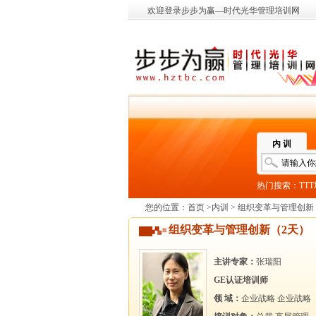
欢迎登录步步为赢—时代光华管理培训网
内 训
热门搜索：
TT
您的位置：
首页
>
内训
> 组织变革与管理创新
组织变革与管理创新（2天）
主讲专家：
张瑞阳
GE认证培训师
领 域：
企业战略
企业战略