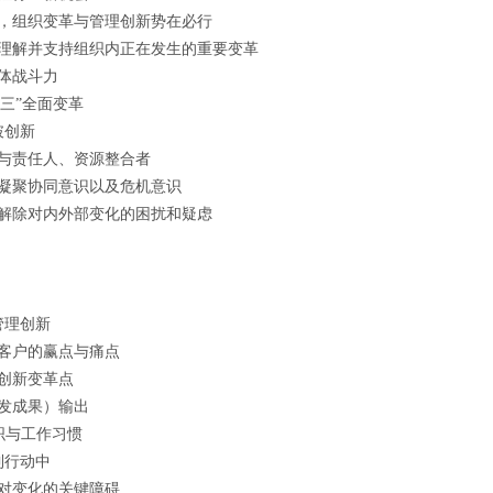
战，组织变革与管理创新势在必行
都理解并支持组织内正在发生的重要变革
整体战斗力
三”全面变革
破创新
者与责任人、资源整合者
凝聚协同意识以及危机意识
，解除对内外部变化的困扰和疑虑
管理创新
客户的赢点与痛点
创新变革点
发成果）输出
织与工作习惯
到行动中
对变化的关键障碍