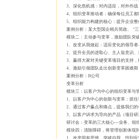
3、深化危机感：对内适应，对外作
4、组织变革推动者：确保每位员工
5、组织能力构建的核心：提升企业
案例分析：某大型国企精兵简政、 “三
模块二：主动参与变革，激励团队突
1、改变从我做起：适应变化的领导
2、提升全员的进取心、主人翁意识、
3、赢得大家对关键变革项目的支持
4、激励引领团队走出创新变革困难期
案例分析：B公司
变革分析
模块三：以客户为中心的组织变革与
1、以客户为中心的创新与变革：抓住
2、通过客户赢点和痛点，提炼我们的
3、以客户诉求为导向的产品（项目研
研讨会：变革的三大核心---业务、组
模块四：清除障碍，将管理创新体现
1、改变固有思维，突破自我，找到应