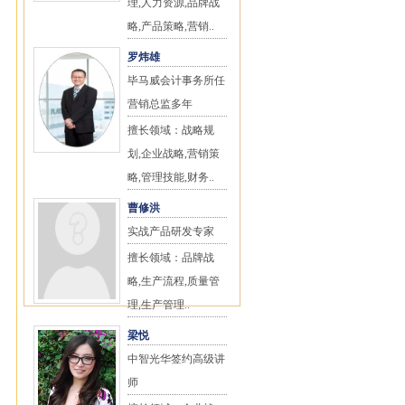
理,人力资源,品牌战
略,产品策略,营销..
罗炜雄
毕马威会计事务所任
营销总监多年
擅长领域：战略规
划,企业战略,营销策
略,管理技能,财务..
曹修洪
实战产品研发专家
擅长领域：品牌战
略,生产流程,质量管
理,生产管理..
梁悦
中智光华签约高级讲
师