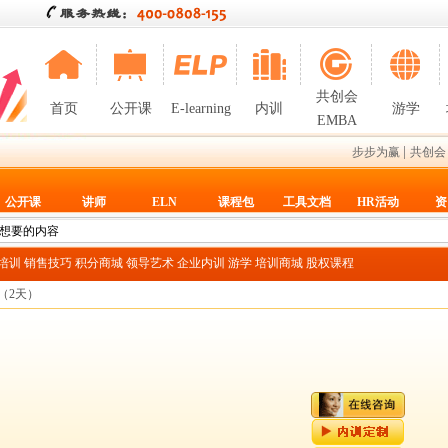
共创会
首页
公开课
E-learning
内训
游学
EMBA
|
步步为赢
共创会
公开课
讲师
ELN
课程包
工具文档
HR活动
资
T培训
销售技巧
积分商城
领导艺术
企业内训
游学
培训商城
股权课程
（2天）