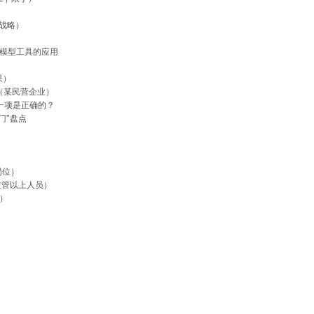
才战略）
与模型工具的应用
果）
团（某民营企业）
一项是正确的？
门"盘点
岗位）
主管以上人员）
）