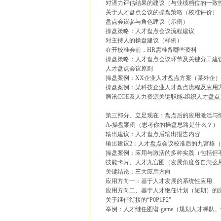
对潜力评估结果的建议（与业绩档位的一致
关于人才盘点会议的操盘策略（校准评价）
盘点会议参与角色建议（示例）
操盘策略：人才盘点会议流程建议
对主持人的操盘建议（样例）
在开校准会前，HR需准备哪些资料
操盘策略：人才盘点会议环节及关键分工建
人才盘点会议原则
操盘案例：XX企业人才盘点方案（某外企）
操盘案例：某科技企业人才盘点流程及应用
腾讯COE及人力资源关键职能-组织人才盘点
第三部分、立足现在：盘点后的应用激活与
A-操盘案例（思考你的操盘思路是什么？）
输出建议：人才盘点后输出报告内容
输出建议2：人才盘点会议校准后的九宫格
操盘案例：应用与激活的多种实践（包括但
技能卡片、人才九宫图（发展角度各自怎么
关键结论：三大应用方向
应用方向一：基于人才发展的系统性应用
应用方向二、基于人才继任计划（短期）的
关于继任衔接的“P0P1P2”
举例：人才继任图谱-game（规划人才梯队