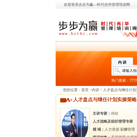
欢迎登录步步为赢—时代光华管理培训网
内 训
热门搜索：
TT
您的位置：
首页
>
内训
> 人才盘点与继任计划
人才盘点与继任计划实操策略
主讲专家：
何欣
人才战略及组织管理专家
领 域：
人力资源
薪酬管理