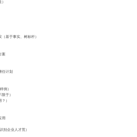
性）
议（基于事实、树标杆）
方案
继任计划
（样例）
不限于）
用？）
应用
、识别企业人才荒）