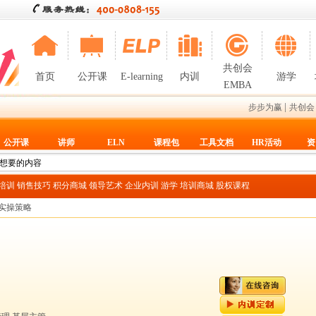
共创会
首页
公开课
E-learning
内训
游学
EMBA
|
步步为赢
共创会
公开课
讲师
ELN
课程包
工具文档
HR活动
资
T培训
销售技巧
积分商城
领导艺术
企业内训
游学
培训商城
股权课程
实操策略