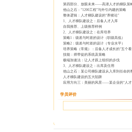
第四部分、放眼未来——高潜人才的梯队策
他山之石：“1200工程”与外引内建的策略
整体逻辑：人才梯队建设的“养猪论”
1、人才梯队建设之：后备人才入库
自我推荐、上级推荐样例
2、人才梯队建设之：在库培养
策略1：级差与时差的设计（职级高低）
策略2：级差与时差的设计（专业水平）
培养策略（常规）：后备人才成长的“五个看
技能：师带徒的系统及策略
极端加速法：让人才跟上组织的步伐
3、人才梯队建设之：出库及任用
他山之石：某公司梯队建设从入库到任命的
人才梯队建设的五大陷阱
应用方向三：美丽的风景——某企业的“人才
学员评价