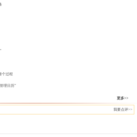
略
”
整个过程
管理日历”
更多>>
我要点评>>