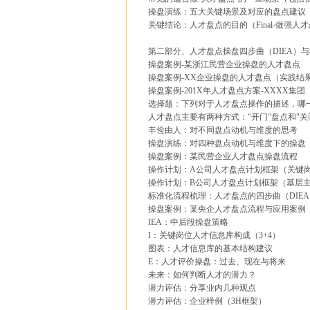
操盘演练：五大关键场景及对应的盘点建议
关键结论：人才盘点的目的（Final-做强人
第二部分、人才盘点操盘四步曲（DIEA）
操盘案例-某浙江民营企业操盘的人才盘点
操盘案例-XX企业操盘的人才盘点（实践结
操盘案例-201X年人才盘点方案-XXXX集
选择题：下列对于人才盘点操作的描述，哪
人才盘点主要有两种方式："开门"盘点和"关
丰俭由人：对不同盘点动机与维度的思考
操盘演练：对四种盘点动机与维度下的操盘
操盘案例：某民营企业人才盘点操盘流程
操作计划：A公司人才盘点计划框架（关键
操作计划：B公司人才盘点计划框架（基层
标准化流程梳理：人才盘点的四步曲（DIEA
操盘案例：某央企人才盘点流程与应用案例
IEA：中后段操盘策略
I：关键岗位人才信息库构成（3+4）
图表：人才信息库的基本结构建议
E：人才评价操盘：过去、现在与将来
未来：如何判断人才的潜力？
潜力评估：分享业内几种观点
潜力评估：企业样例（3H框架）