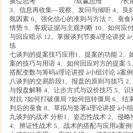
换位思考 ?双赢思维 ?长期合
3、信息再收集—观察、发问与倾听 4、良
氛因素 6、强化信心的准则与方法 7、蚕食
情势 9、客观证据与主观判断 10、如何应
与回应暗示 12、掌握谈判节奏à理论讲授 à
练
七谈判的提案技巧应用1、提案的功能 2、
案的技巧与用语 4、如何回应对方的提案 5
搭配变数与筹码à理论讲授 à小组讨论 à案例
八谈判的交易阶段1、报盘的原则与技巧 2
与报盘解释 4、让步方式与议价技巧 5、识
对抗 ?如何打破僵局 ?如何扭转僵局 6、结
判后的蚕食 8、草拟与签署à理论讲授 à小组
九谈判的战术 分析1、姿态性战术 2、侵略
4、辨证性战术 5、战术的搭配与应用à案例