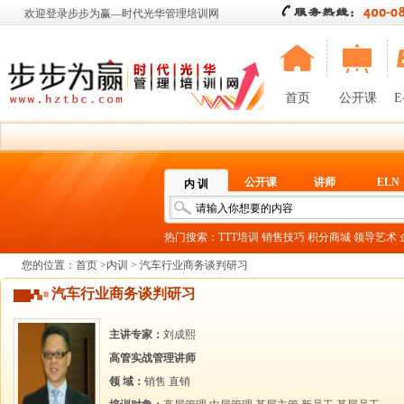
欢迎登录步步为赢—时代光华管理培训网
首页
公开课
E
公开课
讲师
ELN
内 训
热门搜索：
TTT培训
销售技巧
积分商城
领导艺术
您的位置：
首页
>
内训
> 汽车行业商务谈判研习
汽车行业商务谈判研习
主讲专家：
刘成熙
高管实战管理讲师
领 域：
销售
直销