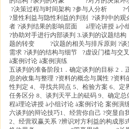
的结构 ?谈判的对象 ?对方的决策环
?决策过程与时间架构 ?参与人分析 ?
?显性利益与隐性利益的判别 ?谈判中的
者 ?谈判结果的影响层面 à理论讲授 à小
?协助对手进行内部谈判 3.谈判的议题
题的转变 ?议题的相关与排斥原则 ?谈
需求 ?谈判的结构与细节 ?虚设门槛与交叉
à案例讨论 à案例演练
五谈判的准备阶段1．确定谈判的目标 2．正
息的收集与整理 ?资料的概念与属性 ?资料
性判定 4、寻找共同点 5、检验方案 6、
任务区分 8、谈判天平上的砝码 9、确定总
程à理论讲授 à小组讨论 à案例讨论 案例演
六谈判的辩论技巧1、经营你自己 ?突显自
2、经营双赢关系 ?辨识对方利益的构成形式