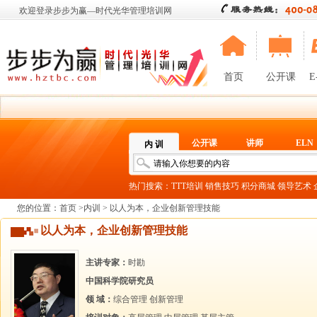
欢迎登录步步为赢—时代光华管理培训网
首页
公开课
E
公开课
讲师
ELN
内 训
热门搜索：
TTT培训
销售技巧
积分商城
领导艺术
您的位置：
首页
>
内训
> 以人为本，企业创新管理技能
以人为本，企业创新管理技能
主讲专家：
时勘
中国科学院研究员
领 域：
综合管理
创新管理