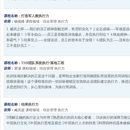
课程名称：
打造军人般执行力
讲师：
杨俊峰
课程领域：
综合管理
执行力
1. 威武之师-----我们的员工精神面貌怎样，有否职业化？ 2.众志成城-----
起来建设！ 3.军令如山-----员工是否能坚决地服从，并且执行到位？ 4.铁血精神
和霸气？ 5.结果至上-----业绩说话，员工的资本在于业绩！ 6.团队为王----
工不是好员工！ ...
课程名称：
TSD团队系统执行•落地工程
讲师：
霍潇
课程领域：
综合管理
执行力
此训练项目解决的正是这个问题，是帮助企业家打造同频团队而设置的共同训练
统模块落地！这个课程项目的一切目标都锁定在协助企业团队建立执行力，推进
从思想到行为，从心里到身体，为执行而训练。 ...
课程名称：
结果执行力
讲师：
臧其超
课程领域：
综合管理
执行力
理解正确的执行定义与作用 熟悉执行的四大核心要素， 6步执行的保障万能公
中层执行文化 中层执行思维及观念 中层执行人才的特质 利用四种武器来修炼执行