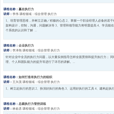
课程名称：
赢在执行力
讲师：
李伟
课程领域：
综合管理
执行力
1、培育管理思维，并树立正确／积极的心态 2、掌握一个职业经理人必备的若
架构设计，控制，沟通，问题解决等 3、管理和领导能力将明显提高 4、学员能
个系统的认识和了解 ...
课程名称：
企业执行力
讲师：
李泽尧
课程领域：
综合管理
执行力
针对企业中全员的执行力问题，以大量实例指导怎样全面贯彻和提升执行力； 同
理、个人和团队能力的提升等进行了详尽的讲解。...
课程名称：
如何打造有执行力的组织
讲师：
王兴茂
课程领域：
综合管理
执行力
1、树立起执行的意识 2、扮演好执行的角色 3、运用好执行的工具 4、建构起执行的
课程名称：
总裁执行力管控训练
讲师：
林俞丞
课程领域：
综合管理
执行力